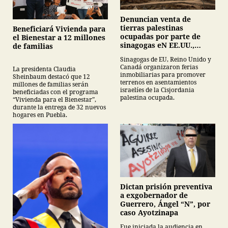
Denuncian venta de
tierras palestinas
Beneficiará Vivienda para
ocupadas por parte de
el Bienestar a 12 millones
sinagogas eN EE.UU.,
de familias
Canadá y Gran Bretaña
Sinagogas de EU, Reino Unido y
Canadá organizaron ferias
La presidenta Claudia
inmobiliarias para promover
Sheinbaum destacó que 12
terrenos en asentamientos
millones de familias serán
israelíes de la Cisjordania
beneficiadas con el programa
palestina ocupada.
“Vivienda para el Bienestar”,
durante la entrega de 32 nuevos
hogares en Puebla.
Dictan prisión preventiva
a exgobernador de
Guerrero, Ángel “N”, por
caso Ayotzinapa
Fue iniciada la audiencia en