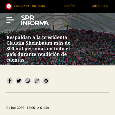
IGRANTE INFORMA
OPINIÓN
ARTÍCULOS
ARTE 
Respaldan a la presidenta
Claudia Sheinbaum más de
800 mil personas en todo el
país durante rendición de
cuentas
01 Jun 2026
12:06
6 min