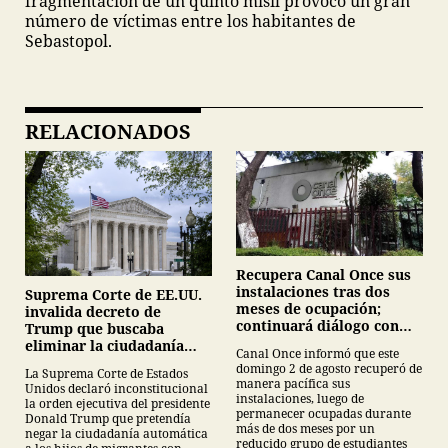
fragmentación de un quinto misil provocó un gran
número de víctimas entre los habitantes de
Sebastopol.
RELACIONADOS
Recupera Canal Once sus
instalaciones tras dos
Suprema Corte de EE.UU.
meses de ocupación;
invalida decreto de
continuará diálogo con
Trump que buscaba
estudiantes del IPN
eliminar la ciudadanía
Canal Once informó que este
por nacimiento
domingo 2 de agosto recuperó de
La Suprema Corte de Estados
manera pacífica sus
Unidos declaró inconstitucional
instalaciones, luego de
la orden ejecutiva del presidente
permanecer ocupadas durante
Donald Trump que pretendía
más de dos meses por un
negar la ciudadanía automática
reducido grupo de estudiantes