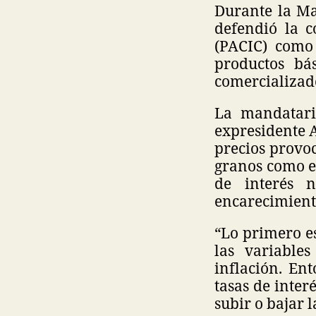
Durante la M
defendió la c
(PACIC) como
productos bá
comercializad
La mandatari
expresidente 
precios provo
granos como el
de interés 
encarecimiento
“Lo primero e
las variable
inflación. Ent
tasas de inter
subir o bajar l