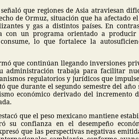
señaló que regiones de Asia atraviesan difi
recho de Ormuz, situación que ha afectado e
ilizantes y gas a distintos países. En contra
a con un programa orientado a producir 
consume, lo que fortalece la autosuficien
rmó que continúan llegando inversiones priv
u administración trabaja para facilitar nu
nismos regulatorios y jurídicos que impulse
tó que durante el segundo semestre del año s
smo económico derivado del incremento de
ada.
estacó que el peso mexicano mantiene estabil
eró su confianza en el desempeño económ
xpresó que las perspectivas negativas emitid
 internacionales cambiarán conforme avan