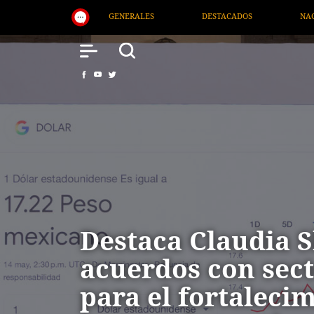
DESTACADOS
NACIONAL
SALUD
INTERN
Destaca Claudia
acuerdos con sec
para el fortalecim