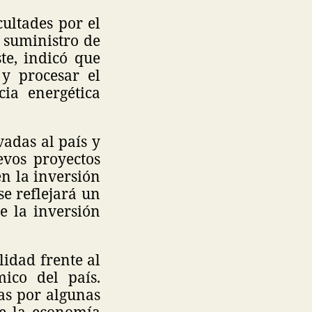
cultades por el
l suministro de
ste, indicó que
y procesar el
cia energética
adas al país y
evos proyectos
n la inversión
e reflejará un
 la inversión
idad frente al
ico del país.
as por algunas
ce la economía