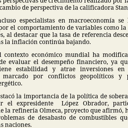
as perspectivas de crecimiento realizado por l
cambio de perspectiva de la calificadora Stan
ncluso especialistas en macroeconomía se
por el comportamiento de variables como la i
és, al destacar que la tasa de referencia desc
s la inflación continúa bajando.
el contexto económico mundial ha modifica
 de evaluar el desempeño financiero, ya q
ene estabilidad y atrae inversiones en
l marcado por conflictos geopolíticos y
rgético.
tacó la importancia de la política de sobera
r el expresidente López Obrador, parti
e la refinería Olmeca, proyecto que afirmó, 
problemas de desabasto de combustibles qu
s naciones.