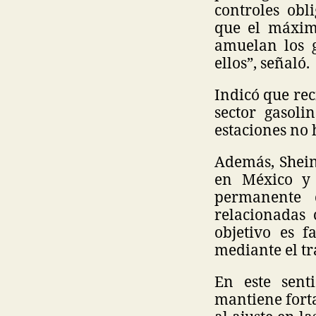
controles obl
que el máxim
amuelan los g
ellos”, señaló.
Indicó que rec
sector gasol
estaciones no 
Además, Shein
en México y 
permanente 
relacionadas 
objetivo es f
mediante el tr
En este sent
mantiene forta