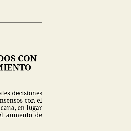
DOS CON
MIENTO
les decisiones
nsensos con el
icana, en lugar
el aumento de