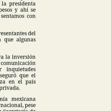
 la presidenta
esos y ahí se
s sentamos con
resentantes del
a que algunas
a la inversión
 comunicación
 inquietudes
Aseguró que el
nza en el país
 privada.
omía mexicana
rnacional, pese