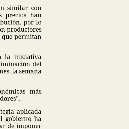
n similar con
s precios han
bución, por lo
con productores
s que permitan
la iniciativa
liminación del
ones, la semana
conómicas más
dores”.
tegia aplicada
el gobierno ha
gar de imponer