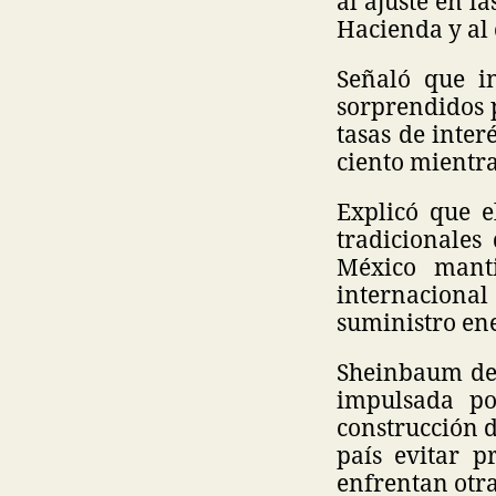
al ajuste en l
Hacienda y al 
Señaló que i
sorprendidos 
tasas de inter
ciento mientra
Explicó que 
tradicionales
México manti
internaciona
suministro ene
Sheinbaum des
impulsada po
construcción d
país evitar 
enfrentan otra