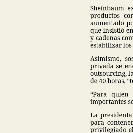
Sheinbaum ex
productos co
aumentado por
que insistió e
y cadenas com
estabilizar los
Asimismo, so
privada se en
outsourcing, l
de 40 horas, “
“Para quien 
importantes s
La presidenta
para contener
privilegiado 