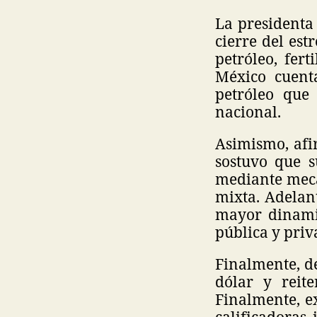
La presidenta 
cierre del est
petróleo, fert
México cuent
petróleo que 
nacional.
Asimismo, afi
sostuvo que s
mediante meca
mixta. Adelan
mayor dinami
pública y priv
Finalmente, d
dólar y reit
Finalmente, e
calificadoras