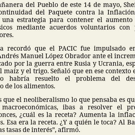
añanera del Pueblo de este 14 de mayo, Sh
ontinuidad del Paquete contra la Inflación
 una estrategia para contener el aumento 
sicos mediante acuerdos voluntarios con 
ores.
a recordó que el PACIC fue impulsado e
Andrés Manuel López Obrador ante el increm
cado por la guerra entre Rusia y Ucrania, es
 maíz y el trigo. Señaló que en ese contexto e
no habría resuelto el problema del des
 de los alimentos.
s que el neoliberalismo lo que pensaba es qu
s macroeconómicas, ibas a resolver el p
onces, ¿cuál es la receta? Aumenta la infla
és. Esa era la receta. ¿Y a quién le toca? Al 
as tasas de interés”, afirmó.