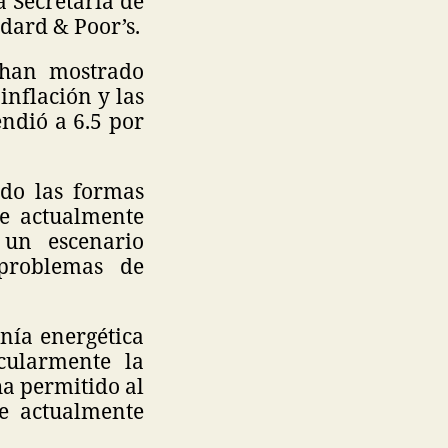
a Secretaría de
dard & Poor’s.
 han mostrado
nflación y las
endió a 6.5 por
do las formas
ue actualmente
 un escenario
 problemas de
nía energética
cularmente la
ha permitido al
e actualmente