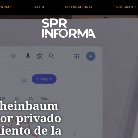
ACIONAL
TV MIGRANTE INFORMA
OPINIÓN
ART
 Sheinbaum
tor privado
iento de la