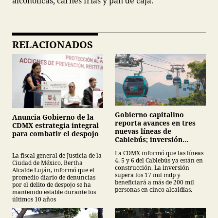
alcohólicas, carnes frías y pan de caja.
RELACIONADOS
Gobierno capitalino
Anuncia Gobierno de la
reporta avances en tres
CDMX estrategia integral
nuevas líneas de
para combatir el despojo
Cablebús; inversión
supera los 17 mil mdp
La CDMX informó que las líneas
La fiscal general de Justicia de la
4, 5 y 6 del Cablebús ya están en
Ciudad de México, Bertha
construcción. La inversión
Alcalde Luján, informó que el
supera los 17 mil mdp y
promedio diario de denuncias
beneficiará a más de 200 mil
por el delito de despojo se ha
personas en cinco alcaldías.
mantenido estable durante los
últimos 10 años