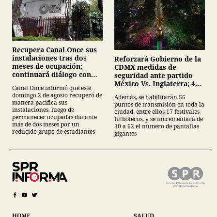
Recupera Canal Once sus
instalaciones tras dos
Reforzará Gobierno de la
meses de ocupación;
CDMX medidas de
continuará diálogo con
seguridad ante partido
estudiantes del IPN
México Vs. Inglaterra; 40
Canal Once informó que este
mil servidores públicos y
domingo 2 de agosto recuperó de
Además, se habilitarán 56
62 pantallas en festivales
manera pacífica sus
puntos de transmisión en toda la
futboleros;
instalaciones, luego de
ciudad, entre ellos 17 festivales
permanecer ocupadas durante
futboleros, y se incrementará de
más de dos meses por un
30 a 62 el número de pantallas
reducido grupo de estudiantes
gigantes
HOME
SALUD