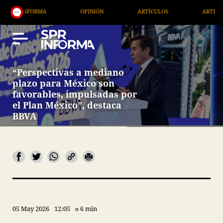
ORMA
OPINIÓN
ARTÍCULOS
ARTE / ENTRETENIM
“Perspectivas a mediano
plazo para México son
favorables, impulsadas por
el Plan México”, destaca
BBVA
05 May 2026
12:05
6 min