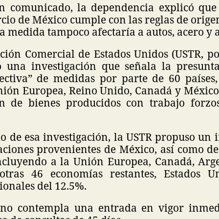
n comunicado, la dependencia explicó que
io de México cumple con las reglas de orige
ta medida tampoco afectaría a autos, acero y
ción Comercial de Estados Unidos (USTR, por
zó una investigación que señala la presunt
fectiva” de medidas por parte de 60 países,
Unión Europea, Reino Unido, Canadá y México
n de bienes producidos con trabajo forzo
o de esa investigación, la USTR propuso un 
ciones provenientes de México, así como d
incluyendo a la Unión Europea, Canadá, Arg
otras 46 economías restantes, Estados U
ionales del 12.5%.
 no contempla una entrada en vigor inmedi