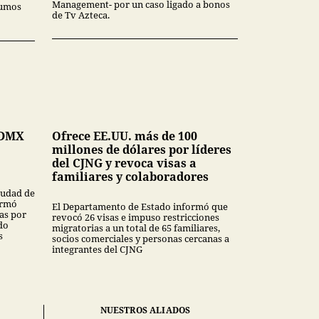
Management- por un caso ligado a bonos
sumos
de Tv Azteca.
CDMX
Ofrece EE.UU. más de 100
millones de dólares por líderes
del CJNG y revoca visas a
familiares y colaboradores
Ciudad de
ormó
El Departamento de Estado informó que
as por
revocó 26 visas e impuso restricciones
do
migratorias a un total de 65 familiares,
s
socios comerciales y personas cercanas a
integrantes del CJNG
NUESTROS ALIADOS