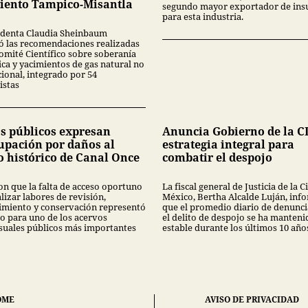
iento Tampico-Misantla
segundo mayor exportador de in
para esta industria.
identa Claudia Sheinbaum
ó las recomendaciones realizadas
Comité Científico sobre soberanía
ica y yacimientos de gas natural no
ional, integrado por 54
istas
s públicos expresan
Anuncia Gobierno de la 
upación por daños al
estrategia integral para
o histórico de Canal Once
combatir el despojo
on que la falta de acceso oportuno
La fiscal general de Justicia de la 
lizar labores de revisión,
México, Bertha Alcalde Luján, inf
miento y conservación representó
que el promedio diario de denunci
go para uno de los acervos
el delito de despojo se ha manteni
suales públicos más importantes
estable durante los últimos 10 año
OME
AVISO DE PRIVACIDAD