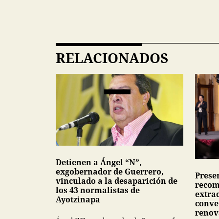
RELACIONADOS
Detienen a Ángel “N”,
exgobernador de Guerrero,
Presen
vinculado a la desaparición de
recom
los 43 normalistas de
extra
Ayotzinapa
conve
renov