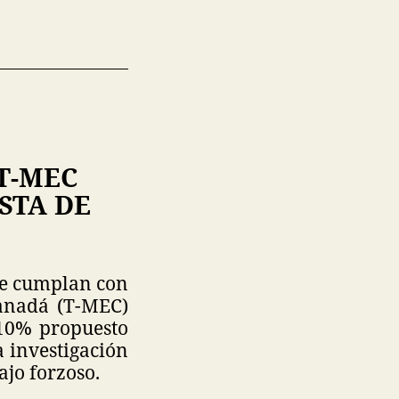
T-MEC
STA DE
ue cumplan con
Canadá (T-MEC)
 10% propuesto
a investigación
jo forzoso.