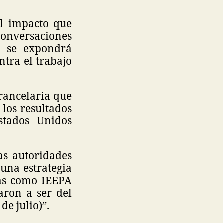
el impacto que
conversaciones
e se expondrá
tra el trabajo
arancelaria que
los resultados
stados Unidos
as autoridades
 una estrategia
ias como IEEPA
aron a ser del
de julio)”.