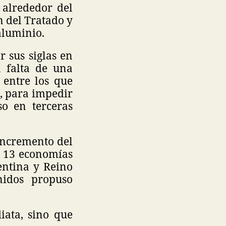
 alrededor del
n del Tratado y
 aluminio.
 sus siglas en
a falta de una
 entre los que
, para impedir
so en terceras
incremento del
e 13 economías
entina y Reino
nidos propuso
ata, sino que