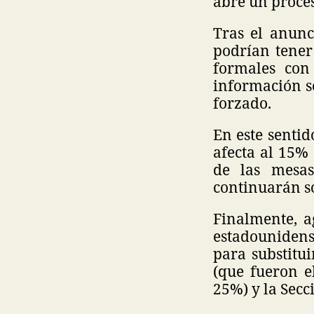
abre un proces
Tras el anunc
podrían tener
formales con
información s
forzado.
En este sentid
afecta al 15%
de las mesas
continuarán s
Finalmente, a
estadounidense
para substitu
(que fueron e
25%) y la Secc