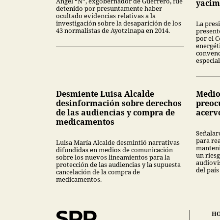
Ángel “N”, exgobernador de Guerrero, fue
yacim
detenido por presuntamente haber
ocultado evidencias relativas a la
investigación sobre la desaparición de los
La pres
43 normalistas de Ayotzinapa en 2014.
present
por el 
energét
convenc
especial
Desmiente Luisa Alcalde
Medio
desinformación sobre derechos
preoc
de las audiencias y compra de
acerv
medicamentos
Señalar
para rea
Luisa María Alcalde desmintió narrativas
manteni
difundidas en medios de comunicación
un ries
sobre los nuevos lineamientos para la
audiovi
protección de las audiencias y la supuesta
del país
cancelación de la compra de
medicamentos.
H