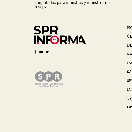
computados para ministras y ministros de
la SCJN.
H
ÚL
DE
NA
IN
S
SE
IN
TV
OP