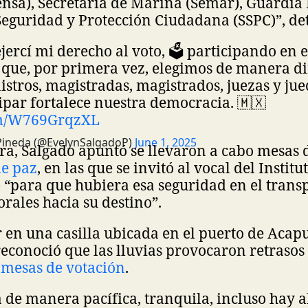
nsa), Secretaría de Marina (Semar), Guardia
Seguridad y Protección Ciudadana (SSPC)”, de
ercí mi derecho al voto, 🗳️ participando en 
a que, por primera vez, elegimos de manera di
istros, magistradas, magistrados, juezas y jue
ipar fortalece nuestra democracia. 🇲🇽
com/W769GrqzXL
Pineda (@EvelynSalgadoP)
June 1, 2025
ra, Salgado apuntó se llevaron a cabo mesas 
de paz
, en las que se invitó al vocal del Instit
) “para que hubiera esa seguridad en el transp
orales hacia su destino”.
 en una casilla ubicada en el puerto de Acapu
conoció que las lluvias provocaron retrasos 
e
mesas de votación
.
 de manera pacífica, tranquila, incluso hay a