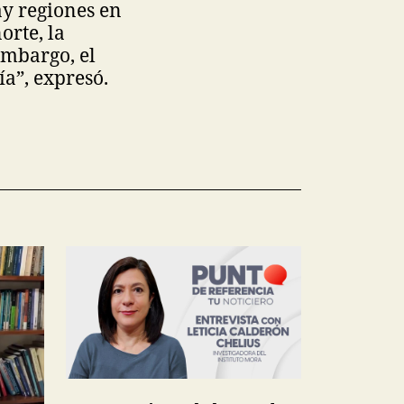
ay regiones en
orte, la
embargo, el
a”, expresó.