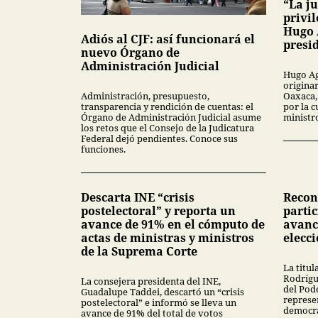
“La ju
privil
Hugo 
Adiós al CJF: así funcionará el
presi
nuevo Órgano de
Administración Judicial
Hugo Ag
origina
Oaxaca,
Administración, presupuesto,
por la c
transparencia y rendición de cuentas: el
ministr
Órgano de Administración Judicial asume
los retos que el Consejo de la Judicatura
Federal dejó pendientes. Conoce sus
funciones.
Descarta INE “crisis
Recon
postelectoral” y reporta un
parti
avance de 91% en el cómputo de
avanc
actas de ministras y ministros
elecci
de la Suprema Corte
La titul
Rodrígue
La consejera presidenta del INE,
del Pode
Guadalupe Taddei, descartó un “crisis
represe
postelectoral” e informó se lleva un
democra
avance de 91% del total de votos