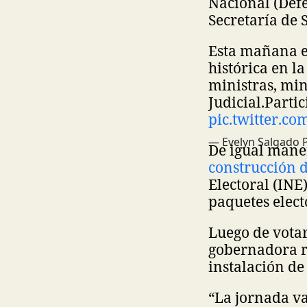
Nacional (Defe
Secretaría de 
Esta mañana ej
histórica en l
ministras, min
Judicial.
Partic
pic.twitter.
— Evelyn Salgado 
De igual mane
construcción 
Electoral (INE
paquetes elect
Luego de votar
gobernadora re
instalación d
“La jornada va