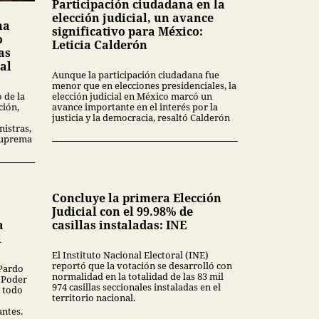
Participación ciudadana en la
elección judicial, un avance
ma
significativo para México:
o
Leticia Calderón
as
al
Aunque la participación ciudadana fue
menor que en elecciones presidenciales, la
elección judicial en México marcó un
 de la
avance importante en el interés por la
ción,
justicia y la democracia, resaltó Calderón
nistras,
Suprema
Concluye la primera Elección
Judicial con el 99.98% de
a
casillas instaladas: INE
l
El Instituto Nacional Electoral (INE)
reportó que la votación se desarrolló con
Pardo
normalidad en la totalidad de las 83 mil
l Poder
974 casillas seccionales instaladas en el
e todo
territorio nacional.
ntes.