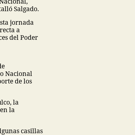
 Nacional,
talló Salgado.
esta jornada
recta a
ces del Poder
de
uto Nacional
orte de los
lco, la
en la
lgunas casillas