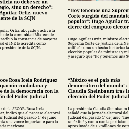
sticia no debe ser un
egio, sino un derecho”:
“Hoy tenemos una Supre
Aguilar Ortiz, nuevo
Corte surgida del mandat
dente de la SCJN
popular”: Hugo Aguilar tr
cierre del cómputo elector
uilar Ortiz, abogado y activista
rio de la comunidad Mixteca de
 recibió la constancia de mayoría
Hugo Aguilar Ortiz, ministro electo
ual el INE lo acredita como
Suprema Corte de Justicia de la Na
o presidente de la SCJN.
calificó como un hecho histórico la
elección popular de ministros y mi
y aseguró que “hoy tenemos una 
oce Rosa Icela Rodríguez
“México es el país más
cipación ciudadana y
democrático del mundo”:
e de la democracia con la
Claudia Sheinbaum tras l
ón del Poder Judicial
elección del Poder Judicia
ar de la SEGOB, Rosa Icela
La presidenta Claudia Sheinbaum 
z, indicó que el proceso electoral
señaló que la jornada electoral de
r Judicial del pasado 1° de junio
Judicial del pasado 1° de junio “fu
nta un avance importante para la
un éxito” y contó con la partición
cia mexicana.
aproximada de 13 millones de vota