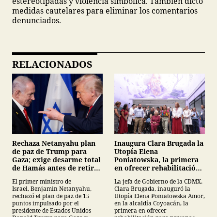
estereotipadas y violencia simbólica. También dictó
medidas cautelares para eliminar los comentarios
denunciados.
RELACIONADOS
Inaugura Clara Brugada la
Rechaza Netanyahu plan
Utopía Elena
de paz de Trump para
Poniatowska, la primera
Gaza; exige desarme total
en ofrecer rehabilitación
de Hamás antes de retirar
para personas con
tropas
La jefa de Gobierno de la CDMX,
El primer ministro de
Parkinson
Clara Brugada, inauguró la
Israel, Benjamin Netanyahu,
Utopía Elena Poniatowska Amor,
rechazó el plan de paz de 15
en la alcaldía Coyoacán, la
puntos impulsado por el
primera en ofrecer
presidente de Estados Unidos