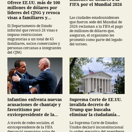
Ofrece EE.UU. más de 100
FIFA por el Mundial 2026
millones de dólares por
líderes del CJNG y revoca
visas a familiares y
Las ciudades estadounidenses
que fueron sede del Mundial de
colaboradores
El Departamento de Estado
2026 reclaman a la FIFA el pago
informó que revocó 26 visas e
de millones de dólares que,
impuso restricciones
aseguran, el organismo les
migratorias a un total de 65
prometió como parte del legado
familiares, socios comerciales y
del torneo.
personas cercanas a integrantes
del CJNG
Infantino enfrenta nuevas
Suprema Corte de EE.UU.
acusaciones de chantaje y
invalida decreto de
favoritismo por
Trump que buscaba
exvicepresidente de la
eliminar la ciudadanía
FIFA
por nacimiento
A través de redes sociales, el
La Suprema Corte de Estados
exvicepresidente de la FIFA
Unidos declaró inconstitucional
denunció presuntos actos de
la orden ejecutiva del presidente