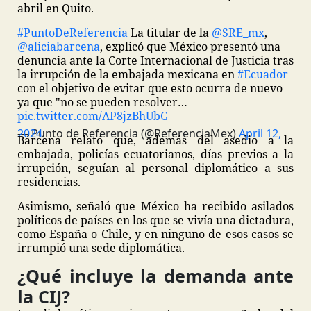
abril en Quito.
#PuntoDeReferencia
La titular de la
@SRE_mx
,
@aliciabarcena
, explicó que México presentó una
denuncia ante la Corte Internacional de Justicia tras
la irrupción de la embajada mexicana en
#Ecuador
con el objetivo de evitar que esto ocurra de nuevo
ya que "no se pueden resolver…
pic.twitter.com/AP8jzBhUbG
— Punto de Referencia (@ReferenciaMex)
April 12, 2024
Bárcena relató que, además del asedio a la
embajada, policías ecuatorianos, días previos a la
irrupción, seguían al personal diplomático a sus
residencias.
Asimismo, señaló que México ha recibido asilados
políticos de países en los que se vivía una dictadura,
como España o Chile, y en ninguno de esos casos se
irrumpió una sede diplomática.
¿Qué incluye la demanda ante
la CIJ?