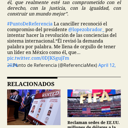
él, que realmente esté tan comprometido con el
derecho, con la justicia, con la igualdad, con
construir un mundo mejor”.
#PuntoDeReferencia
La canciller reconoció el
compromiso del presidente
@lopezobrador_
por
intentar hacer la revolución de las conciencias del
sistema internacional.
“Él revisó la demanda
palabra por palabra. Me llena de orgullo de tener
un líder en México como él, que…
pic.twitter.com/0DJKSgujFm
— Punto de Referencia (@ReferenciaMex)
April 12, 2024
RELACIONADOS
Reclaman sedes de EE.UU.
millones de dólares a la