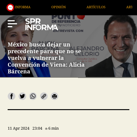
ORMA
OPINIÓN
ARTÍCULOS
ARTE / ENTRETENI
México busca dejar un
precedente para que no se
vuelva a vulnerar la
Convención de Viena: Alicia
Bárcena
11 Apr 2024
23:04
6 min