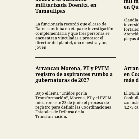
mil m
militarizada Doenitz, en
en Qu
Tamaulipas
Claudia
La funcionaria recordó que el caso de
inversió
Dafne continúa en etapa de investigación
fortalec
complementaria y que tres personas se
Atenció
encuentran vinculadas a proceso: el
playas 
director del plantel, una maestra y una
joven
Arrancan Morena, PT y PVEM
Arran
registro de aspirantes rumbo a
en Co
gubernaturas de 2027
más de
Bajo el lema “Unidos por la
El INE i
Transformación”, Morena, PT y el PVEM
Coahuil
iniciaron este 23 de junio el proceso de
con más
registro para definir las Coordinaciones
4,275 ca
Estatales de Defensa de la
Transformación.