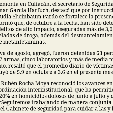
emonia en Culiacán, el secretario de Segurid
ar García Harfuch, destacó que por instrucci
udia Sheinbaum Pardo se fortalece la presenc
formó que, de octubre a la fecha, han sido det
elitos de alto impacto, aseguradas más de 3,
neladas de droga, además del desmantelamien
de metanfetaminas.
 va de agosto, agregó, fueron detenidas 63 per
7 armas, cinco laboratorios y más de media t
o, resaltó que el promedio diario de víctima
yó de 5.9 en octubre a 3.6 en el presente mes
 Rubén Rocha Moya reconoció los avances en
oordinación interinstitucional, que ha permit
20% en homicidios dolosos de junio a julio y
. “Seguiremos trabajando de manera conjunta 
del Gabinete de Seguridad para cuidar a las y 