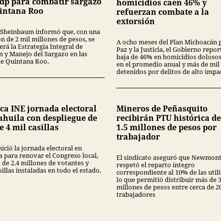
dp para combatir sargazo
homicidios caen 46% y
intana Roo
refuerzan combate a la
extorsión
 Sheinbaum informó que, con una
n de 2 mil millones de pesos, se
A ocho meses del Plan Michoacán p
erá la Estrategia Integral de
Paz y la Justicia, el Gobierno repo
n y Manejo del Sargazo en las
baja de 46% en homicidios doloso
de Quintana Roo.
en el promedio anual y más de mil
detenidos por delitos de alto impa
ca INE jornada electoral
Mineros de Peñasquito
ahuila con despliegue de
recibirán PTU histórica d
 4 mil casillas
1.5 millones de pesos por
trabajador
nició la jornada electoral en
a para renovar el Congreso local,
El sindicato aseguró que Newmon
 de 2.4 millones de votantes y
respetó el reparto íntegro
sillas instaladas en todo el estado.
correspondiente al 10% de las util
lo que permitió distribuir más de 3
millones de pesos entre cerca de 2
trabajadores