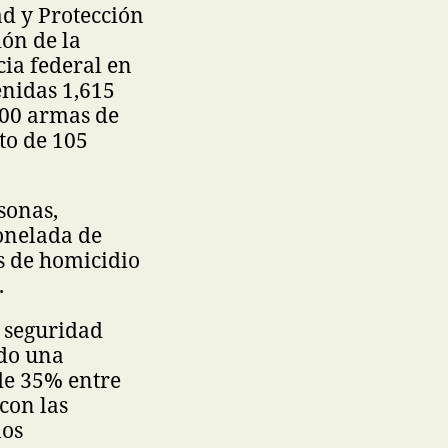
ad y Protección
ón de la
ia federal en
enidas 1,615
000 armas de
to de 105
sonas,
onelada de
s de homicidio
.
 seguridad
ido una
 de 35% entre
con las
los