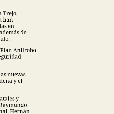
a Trejo,
a han
das en
, además de
uto.
 Plan Antirobo
Seguridad
las nuevas
dena y el
atales y
te Raymundo
onal, Hernán