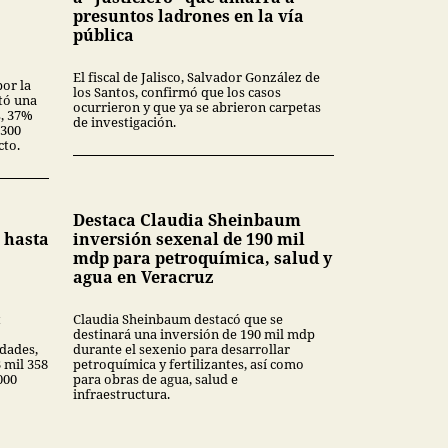
presuntos ladrones en la vía
pública
El fiscal de Jalisco, Salvador González de
or la
los Santos, confirmó que los casos
rtó una
ocurrieron y que ya se abrieron carpetas
s, 37%
de investigación.
 300
cto.
Destaca Claudia Sheinbaum
e hasta
inversión sexenal de 190 mil
mdp para petroquímica, salud y
agua en Veracruz
t
Claudia Sheinbaum destacó que se
destinará una inversión de 190 mil mdp
idades,
durante el sexenio para desarrollar
 mil 358
petroquímica y fertilizantes, así como
000
para obras de agua, salud e
infraestructura.