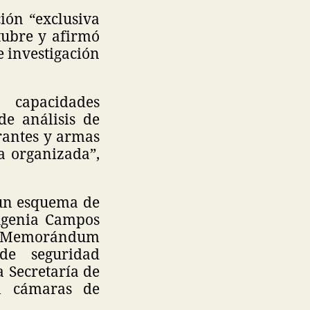
ión “exclusiva
tubre y afirmó
e investigación
 capacidades
de análisis de
grantes y armas
a organizada”,
 un esquema de
ugenia Campos
 un Memorándum
de seguridad
a Secretaría de
l cámaras de