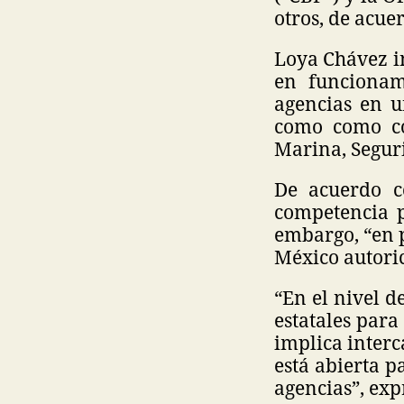
otros, de acue
Loya Chávez in
en funcionam
agencias en u
como como co
Marina, Segur
De acuerdo co
competencia p
embargo, “en p
México autoric
“En el nivel d
estatales par
implica interc
está abierta p
agencias”, exp