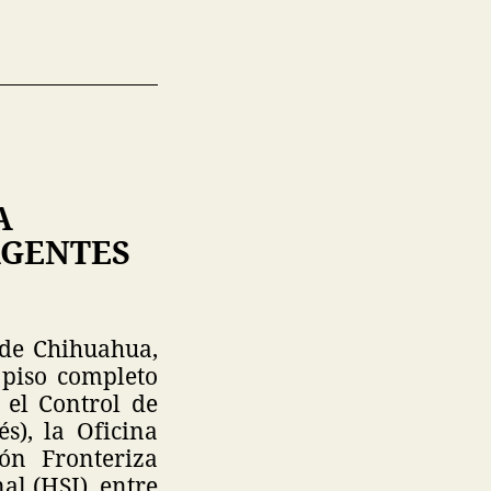
A
AGENTES
 de Chihuahua,
 piso completo
 el Control de
s), la Oficina
ión Fronteriza
al (HSI), entre