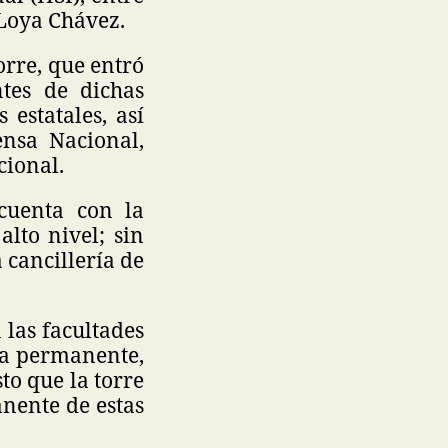
 Loya Chávez.
orre, que entró
tes de dichas
estatales, así
nsa Nacional,
cional.
 cuenta con la
lto nivel; sin
 cancillería de
 las facultades
ra permanente,
to que la torre
anente de estas