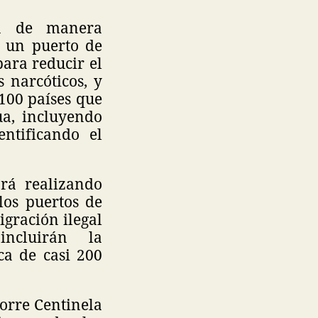
án de manera
n un puerto de
ara reducir el
 narcóticos, y
100 países que
ua, incluyendo
ntificando el
rá realizando
los puertos de
igración ilegal
ncluirán la
ca de casi 200
Torre Centinela