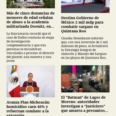
Más de cinco denuncias de
menores de edad señalan
Destina Gobierno de
de abuso a la academia
México 2 mil mdp para
militarizada Doenitz, en
combatir sargazo en
Tamaulipas
Quintana Roo
La funcionaria recordó que el
caso de Dafne continúa en etapa
Claudia Sheinbaum informó
de investigación
que, con una inversión de 2 mil
complementaria y que tres
millones de pesos, se fortalecerá
personas se encuentran
la Estrategia Integral de
vinculadas a proceso: el director
Atención y Manejo del Sargazo
del plantel, una maestra y una
en las playas de Quintana Roo.
joven
El "Batman" de Lagos de
Moreno: autoridades
Avanza Plan Michoacán:
investigan a “justiciero”
homicidios caen 46% y
que amarra a presuntos
refuerzan combate a la
ladrones en la vía pública
extorsión