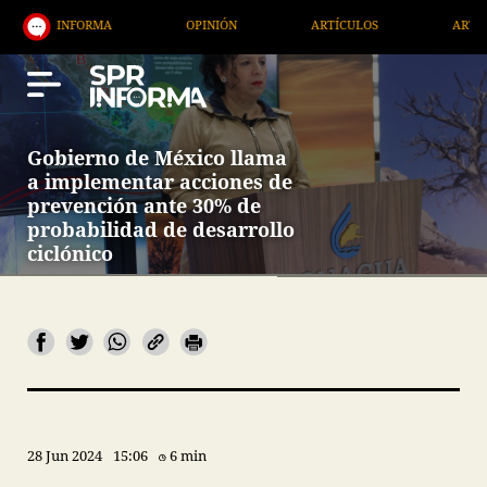
ORMA
OPINIÓN
ARTÍCULOS
ARTE / ENTRETENIM
Gobierno de México llama
a implementar acciones de
prevención ante 30% de
probabilidad de desarrollo
ciclónico
28 Jun 2024
15:06
6 min