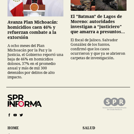
El "Batman" de Lagos de
Moreno: autoridades
Avanza Plan Michoacán:
investigan a “justiciero”
homicidios caen 46% y
que amarra a presuntos
refuerzan combate a la
ladrones en la vía pública
extorsión
El fiscal de Jalisco, Salvador
González de los Santos,
A ocho meses del Plan
confirmó que los casos
Michoacán por la Paz y la
ocurrieron y que ya se abrieron
Justicia, el Gobierno reportó una
carpetas de investigación.
baja de 46% en homicidios
dolosos, 37% en el promedio
anual y más de mil 300
detenidos por delitos de alto
impacto.
HOME
SALUD