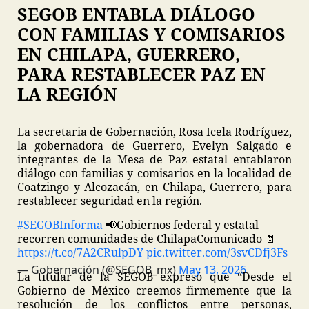
SEGOB ENTABLA DIÁLOGO
CON FAMILIAS Y COMISARIOS
EN CHILAPA, GUERRERO,
PARA RESTABLECER PAZ EN
LA REGIÓN
La secretaria de Gobernación, Rosa Icela Rodríguez,
la gobernadora de Guerrero, Evelyn Salgado e
integrantes de la Mesa de Paz estatal entablaron
diálogo con familias y comisarios en la localidad de
Coatzingo y Alcozacán, en Chilapa, Guerrero, para
restablecer seguridad en la región.
#SEGOBInforma
📢
Gobiernos federal y estatal
recorren comunidades de Chilapa
Comunicado 📄
https://t.co/7A2CRulpDY
pic.twitter.com/3svCDfj3Fs
— Gobernación (@SEGOB_mx)
May 13, 2026
La titular de la SEGOB expresó que “Desde el
Gobierno de México creemos firmemente que la
resolución de los conflictos entre personas,