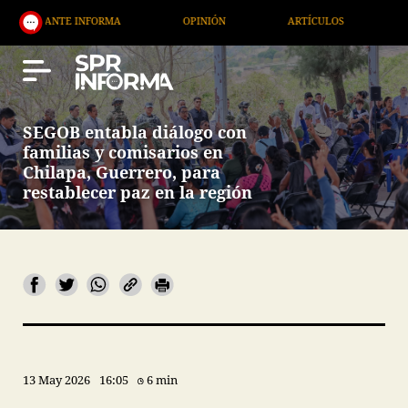
ORMA
OPINIÓN
ARTÍCULOS
ARTE / ENTRETENI
SEGOB entabla diálogo con
familias y comisarios en
Chilapa, Guerrero, para
restablecer paz en la región
13 May 2026
16:05
6 min