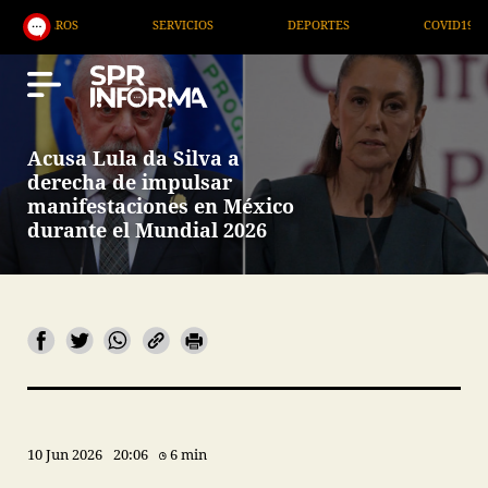
ROS
SERVICIOS
DEPORTES
COVID19
Acusa Lula da Silva a
derecha de impulsar
manifestaciones en México
durante el Mundial 2026
10 Jun 2026
20:06
6 min