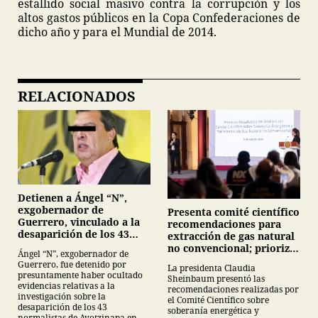
estallido social masivo contra la corrupción y los
altos gastos públicos en la Copa Confederaciones de
dicho año y para el Mundial de 2014.
RELACIONADOS
Detienen a Ángel “N”,
exgobernador de
Presenta comité científico
Guerrero, vinculado a la
recomendaciones para
desaparición de los 43
extracción de gas natural
normalistas de
no convencional; prioriza
Ángel “N”, exgobernador de
Ayotzinapa
energías renovables y
Guerrero, fue detenido por
La presidenta Claudia
descarta yacimiento
presuntamente haber ocultado
Sheinbaum presentó las
Tampico-Misantla
evidencias relativas a la
recomendaciones realizadas por
investigación sobre la
el Comité Científico sobre
desaparición de los 43
soberanía energética y
normalistas de Ayotzinapa en