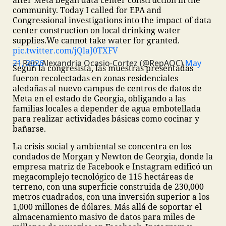
after Meta began data center construction in the
community.
Today I called for EPA and
Congressional investigations into the impact of data
center construction on local drinking water
supplies.
We cannot take water for granted.
pic.twitter.com/jQlaJ0TXFV
— Rep. Alexandria Ocasio-Cortez (@RepAOC)
May 21, 2026
Según la congresista, las muestras presentadas
fueron recolectadas en zonas residenciales
aledañas al nuevo campus de centros de datos de
Meta en el estado de Georgia, obligando a las
familias locales a depender de agua embotellada
para realizar actividades básicas como cocinar y
bañarse.
La crisis social y ambiental se concentra en los
condados de Morgan y Newton de Georgia, donde la
empresa matriz de Facebook e Instagram edificó un
megacomplejo tecnológico de 115 hectáreas de
terreno, con una superficie construida de 230,000
metros cuadrados, con una inversión superior a los
1,000 millones de dólares. Más allá de soportar el
almacenamiento masivo de datos para miles de