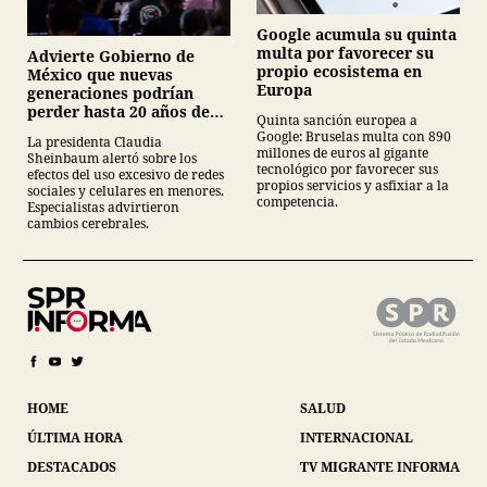
Google acumula su quinta
multa por favorecer su
Advierte Gobierno de
propio ecosistema en
México que nuevas
Europa
generaciones podrían
perder hasta 20 años de
Quinta sanción europea a
vida en plataformas
Google: Bruselas multa con 890
La presidenta Claudia
digitales
millones de euros al gigante
Sheinbaum alertó sobre los
tecnológico por favorecer sus
efectos del uso excesivo de redes
propios servicios y asfixiar a la
sociales y celulares en menores.
competencia.
Especialistas advirtieron
cambios cerebrales.
HOME
SALUD
ÚLTIMA HORA
INTERNACIONAL
DESTACADOS
TV MIGRANTE INFORMA