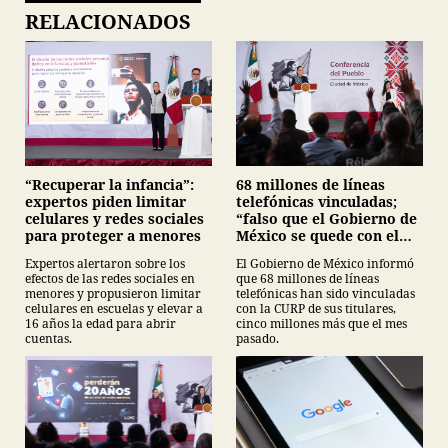
RELACIONADOS
“Recuperar la infancia”:
68 millones de líneas
expertos piden limitar
telefónicas vinculadas;
celulares y redes sociales
“falso que el Gobierno de
para proteger a menores
México se quede con el
registro”, Claudia
Expertos alertaron sobre los
El Gobierno de México informó
Sheinbaum
efectos de las redes sociales en
que 68 millones de líneas
menores y propusieron limitar
telefónicas han sido vinculadas
celulares en escuelas y elevar a
con la CURP de sus titulares,
16 años la edad para abrir
cinco millones más que el mes
cuentas.
pasado.