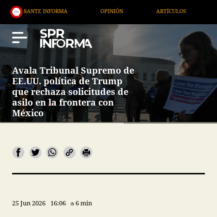
 INFORMA
OPINIÓN
ARTÍCULOS
ARTE / ENTRE
Avala Tribunal Supremo de
EE.UU. política de Trump
que rechaza solicitudes de
asilo en la frontera con
México
25 Jun 2026
16:06
6 min