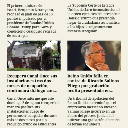
por nacimiento
tropas
La Suprema Corte de Estados
El primer ministro de
Unidos declaró inconstitucional
Israel, Benjamin Netanyahu,
la orden ejecutiva del presidente
rechazó el plan de paz de 15
Donald Trump que pretendía
puntos impulsado por el
negar la ciudadanía automática
presidente de Estados Unidos
a los hijos de migrantes con
Donald Trump para Gaza y
estancia irregular.
condicionó cualquier retirada
de sus tropas
Recupera Canal Once sus
Reino Unido falla en
instalaciones tras dos
contra de Ricardo Salinas
meses de ocupación;
Pliego por grabación
continuará diálogo con
oculta presentada en
estudiantes del IPN
juicio
Canal Once informó que este
Un tribunal de apelación del
domingo 2 de agosto recuperó de
Reino Unido determinó que el
manera pacífica sus
empresario mexicano Ricardo
instalaciones, luego de
Salinas Pliego incurrió en un
permanecer ocupadas durante
abuso del proceso judicial al
más de dos meses por un
utilizar una grabación obtenida
reducido grupo de estudiantes
de forma encubierta.