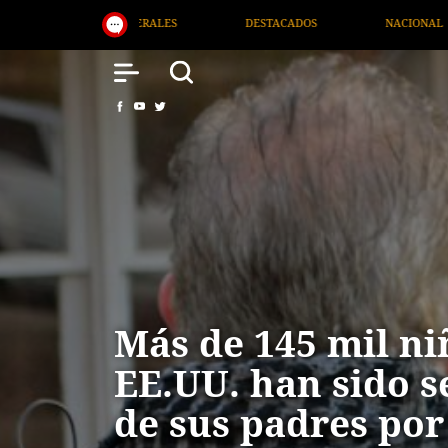
STACADOS
NACIONAL
SALUD
INTERNACIONAL
Más de 145 mil ni
EE.UU. han sido 
de sus padres por