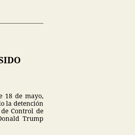
 SIDO
te 18 de mayo,
do la detención
 de Control de
 Donald Trump