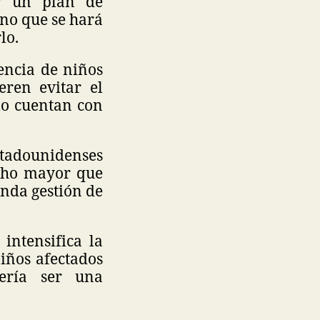
r un plan de
ano que se hará
lo.
encia de niños
eren evitar el
olo cuentan con
stadounidenses
cho mayor que
unda gestión de
intensifica la
niños afectados
ería ser una