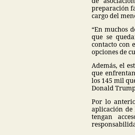
de asociaci
preparación fa
cargo del men
“En muchos de
que se quedan
contacto con e
opciones de cu
Además, el es
que enfrenta
los 145 mil qu
Donald Trump
Por lo anteri
aplicación de 
tengan acce
responsabilid