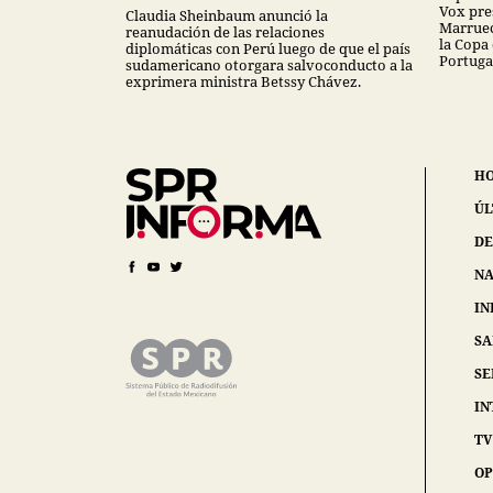
Vox pres
Claudia Sheinbaum anunció la
Marruec
reanudación de las relaciones
la Copa
diplomáticas con Perú luego de que el país
Portuga
sudamericano otorgara salvoconducto a la
exprimera ministra Betssy Chávez.
H
ÚL
DE
NA
IN
S
SE
IN
TV
OP