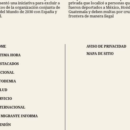
entó una iniciativa para excluir a
privada que localicé a personas qu
os de la organización conjunta de
fueron deportados a México, Hond
 del Mundo de 2030 con España y
Guatemala y deben multas por cruz
l.
frontera de manera ilegal
OME
AVISO DE PRIVACIDAD
MAPA DE SITIO
TIMA HORA
STACADOS
CIONAL
FODEMIA
ALUD
RVICIO
TERNACIONAL
 MIGRANTE INFORMA
INIÓN