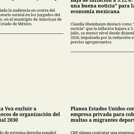
baja de inflación a 3.12%:
una buena noticia” para l
iada la audiencia en contra del
economía mexicana
tario estatal en los juzgados del
no, en el municipio de Almoloya de
 Estado de México.
Claudia Sheinbaum destacó como 
noticia” que la inflación bajara a 
julio, su menor nivel desde diciem
2020, impulsada por la reducción 
precios agropecuarios.
ta Vox excluir a
Planea Estados Unidos co
ecos de organización del
empresa privada para cob
al 2030
multas a migrantes depor
ido de extrema derecha español
CBP planea contratar una empresa