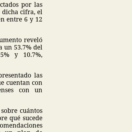
ctados por las
dicha cifra, el
n entre 6 y 12
cumento reveló
a un 53.7% del
15% y 10.7%,
presentado las
ue cuentan con
enses con un
s sobre cuántos
obre qué sucede
recomendaciones