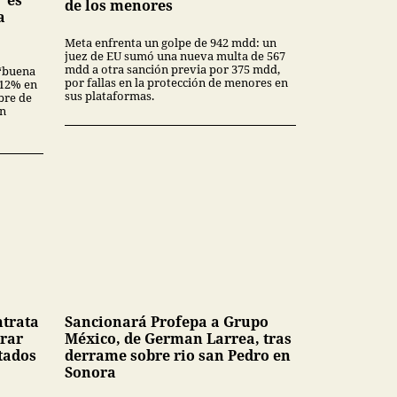
 “es
de los menores
a
Meta enfrenta un golpe de 942 mdd: un
juez de EU sumó una nueva multa de 567
mdd a otra sanción previa por 375 mdd,
“buena
por fallas en la protección de menores en
3.12% en
sus plataformas.
bre de
en
ntrata
Sancionará Profepa a Grupo
rar
México, de German Larrea, tras
tados
derrame sobre rio san Pedro en
Sonora