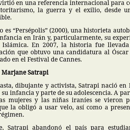
virtió en una referencia internacional para
utoritarismo, la guerra y el exilio, desde u
ible.
o es “Persépolis” (2000), una historieta autob
nfancia en Irán y, particularmente, su expe
 Islámica. En 2007, la historia fue llevada
ación que obtuvo una candidatura al Óscar 
ado en el Festival de Cannes.
e Marjane Satrapi
easta, dibujante y activista, Satrapi nació en 
 su infancia y parte de su adolescencia. A par
as mujeres y las niñas iraníes se vieron
que la obligó a usar velo, así como a presen
 régimen.
e, Satrapi abandonó el país para estudia