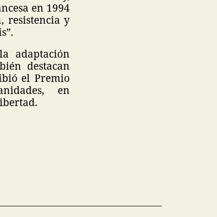
rancesa en 1994
, resistencia y
s”.
la adaptación
mbién destacan
cibió el Premio
nidades, en
ibertad.