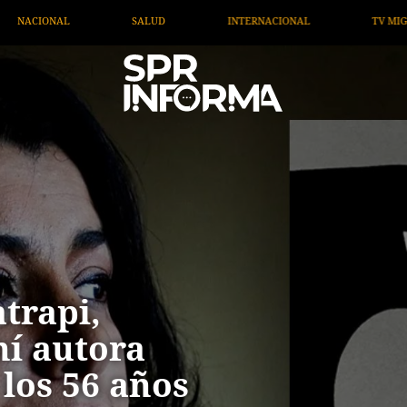
INTERNACIONAL
TV MIGRANTE INFORMA
OPI
trapi,
ní autora
 los 56 años