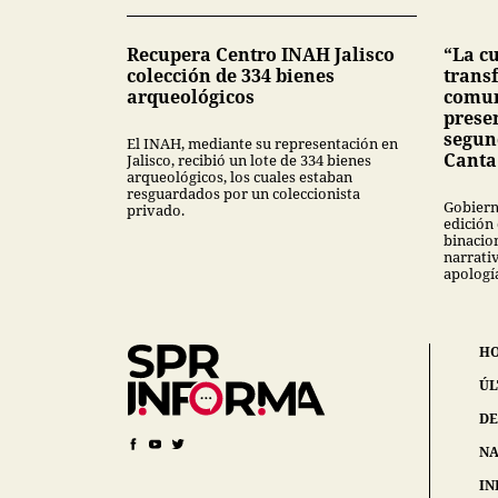
Recupera Centro INAH Jalisco
“La c
colección de 334 bienes
trans
arqueológicos
comun
prese
segun
El INAH, mediante su representación en
Canta
Jalisco, recibió un lote de 334 bienes
arqueológicos, los cuales estaban
resguardados por un coleccionista
Gobiern
privado.
edición
binacio
narrati
apología
H
ÚL
DE
NA
IN