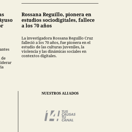
as
Rossana Reguillo, pionera en
 Ayuso
estudios sociodigitales, fallece
or
a los 70 años
La investigadora Rossana Reguillo Cruz
falleció a los 70 años, fue pionera en el
estudio de las culturas juveniles, la
antes
violencia y las dinámicas sociales en
contextos digitales.
a de
siderar
ia
NUESTROS ALIADOS