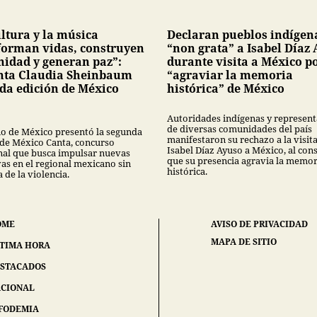
ultura y la música
Declaran pueblos indígen
forman vidas, construyen
“non grata” a Isabel Díaz
idad y generan paz”:
durante visita a México p
nta Claudia Sheinbaum
“agraviar la memoria
da edición de México
histórica” de México
Autoridades indígenas y represent
de diversas comunidades del país
o de México presentó la segunda
manifestaron su rechazo a la visit
 de México Canta, concurso
Isabel Díaz Ayuso a México, al con
nal que busca impulsar nuevas
que su presencia agravia la memor
vas en el regional mexicano sin
histórica.
 de la violencia.
OME
AVISO DE PRIVACIDAD
MAPA DE SITIO
TIMA HORA
STACADOS
CIONAL
FODEMIA