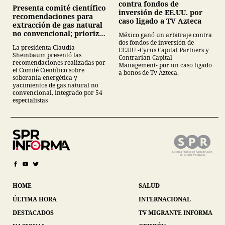
contra fondos de
Presenta comité científico
inversión de EE.UU. por
recomendaciones para
caso ligado a TV Azteca
extracción de gas natural
no convencional; prioriza
México ganó un arbitraje contra
energías renovables y
dos fondos de inversión de
La presidenta Claudia
EE.UU -Cyrus Capital Partners y
descarta yacimiento
Sheinbaum presentó las
Contrarian Capital
Tampico-Misantla
recomendaciones realizadas por
Management- por un caso ligado
el Comité Científico sobre
a bonos de Tv Azteca.
soberanía energética y
yacimientos de gas natural no
convencional, integrado por 54
especialistas
HOME
SALUD
ÚLTIMA HORA
INTERNACIONAL
DESTACADOS
TV MIGRANTE INFORMA