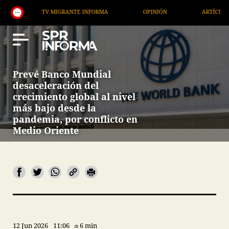
TV MIGRANTE INFORMA
OPINIÓN
ARTÍCULOS
Prevé Banco Mundial
desaceleración del
crecimiento global al nivel
más bajo desde la
pandemia, por conflicto en
Medio Oriente
12 Jun 2026
11:06
6 min