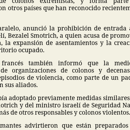
 de colonos extremistas, y forma parte
on otros países que han reconocido recientem
aralelo, anunció la prohibición de entrada 
lí, Bezalel Smotrich, a quien acusa de prom
a, la expansión de asentamientos y la crea
ritorio ocupado.
 francés también informó que la medi
 de organizaciones de colonos y decena
episodios de violencia, como parte de un pa
 sus aliados.
bía adoptado previamente medidas similares, 
trich y del ministro israelí de Seguridad N
ás de otros responsables y colonos violentos
irmantes advirtieron que están preparados