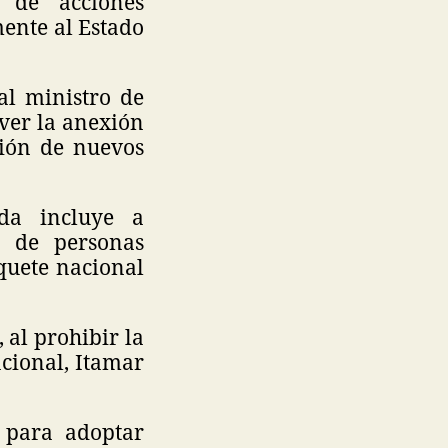
 de acciones
ente al Estado
al ministro de
over la anexión
ción de nuevos
da incluye a
s de personas
quete nacional
al prohibir la
acional, Itamar
.
 para adoptar