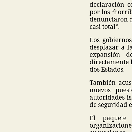
declaración c
por los “horrib
denunciaron q
casi total”.
Los gobiernos
desplazar a l
expansión de
directamente l
dos Estados.
También acusa
nuevos puest
autoridades is
de seguridad e
El paquete 
organizacion