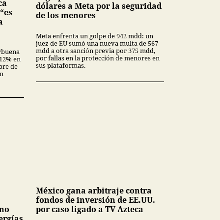
ca
dólares a Meta por la seguridad
 “es
de los menores
a
Meta enfrenta un golpe de 942 mdd: un
juez de EU sumó una nueva multa de 567
mdd a otra sanción previa por 375 mdd,
“buena
por fallas en la protección de menores en
3.12% en
sus plataformas.
bre de
en
México gana arbitraje contra
fondos de inversión de EE.UU.
 no
por caso ligado a TV Azteca
ergías