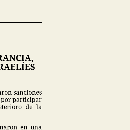
RANCIA,
RAELÍES
aron sanciones
 por participar
terioro de la
irmaron en una