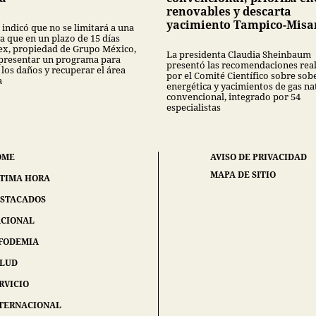
renovables y descarta
yacimiento Tampico-Misa
 indicó que no se limitará a una
a que en un plazo de 15 días
x, propiedad de Grupo México,
La presidenta Claudia Sheinbaum
presentar un programa para
presentó las recomendaciones rea
 los daños y recuperar el área
por el Comité Científico sobre sob
a
energética y yacimientos de gas na
convencional, integrado por 54
especialistas
OME
AVISO DE PRIVACIDAD
MAPA DE SITIO
TIMA HORA
STACADOS
CIONAL
FODEMIA
ALUD
RVICIO
TERNACIONAL