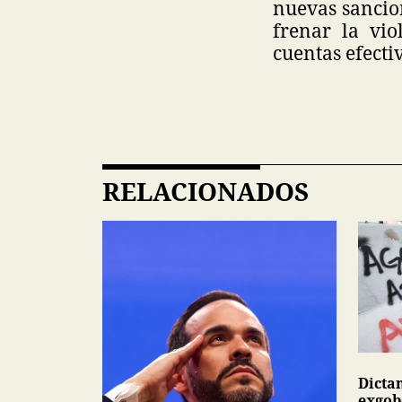
nuevas sancio
frenar la vio
cuentas efecti
RELACIONADOS
Dicta
exgob