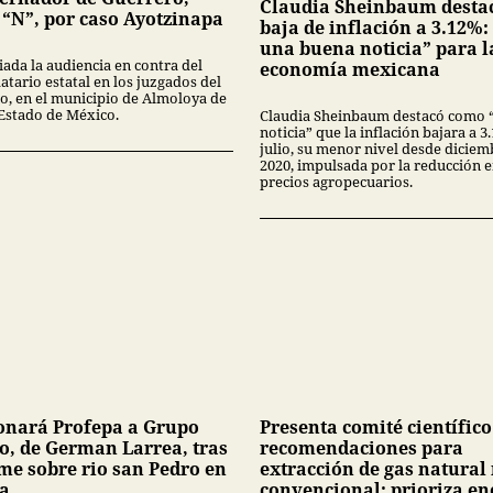
Claudia Sheinbaum desta
 “N”, por caso Ayotzinapa
baja de inflación a 3.12%:
una buena noticia” para l
iada la audiencia en contra del
economía mexicana
tario estatal en los juzgados del
no, en el municipio de Almoloya de
 Estado de México.
Claudia Sheinbaum destacó como 
noticia” que la inflación bajara a 
julio, su menor nivel desde diciem
2020, impulsada por la reducción 
precios agropecuarios.
onará Profepa a Grupo
Presenta comité científico
o, de German Larrea, tras
recomendaciones para
me sobre rio san Pedro en
extracción de gas natural
a
convencional; prioriza en