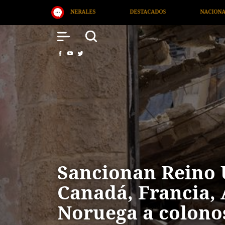
ACADOS
NACIONAL
SALUD
INTERNACIONAL
Sancionan Reino 
Canadá, Francia, 
Noruega a colonos