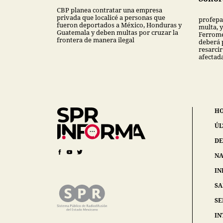
CBP planea contratar una empresa
privada que localicé a personas que
profepa
fueron deportados a México, Honduras y
multa, y
Guatemala y deben multas por cruzar la
Ferrome
frontera de manera ilegal
deberá 
resarcir
afectad
H
ÚL
DE
NA
IN
S
SE
IN