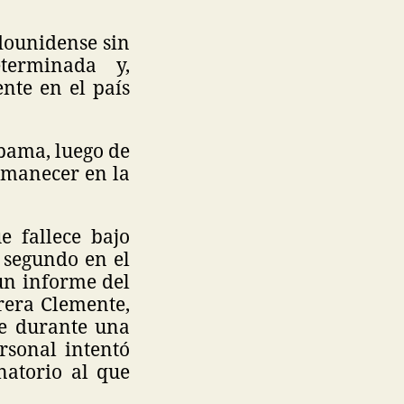
adounidense sin
terminada y,
nte en el país
abama, luego de
ermanecer en la
e fallece bajo
l segundo en el
un informe del
rera Clemente,
te durante una
rsonal intentó
natorio al que