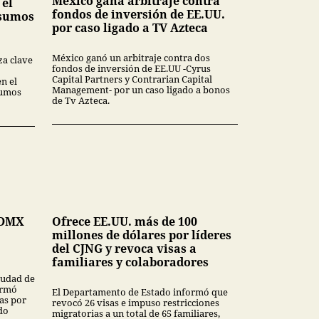
México gana arbitraje contra
 el
fondos de inversión de EE.UU.
nsumos
por caso ligado a TV Azteca
México ganó un arbitraje contra dos
za clave
fondos de inversión de EE.UU -Cyrus
Capital Partners y Contrarian Capital
en el
Management- por un caso ligado a bonos
sumos
de Tv Azteca.
CDMX
Ofrece EE.UU. más de 100
millones de dólares por líderes
del CJNG y revoca visas a
familiares y colaboradores
Ciudad de
ormó
El Departamento de Estado informó que
as por
revocó 26 visas e impuso restricciones
do
migratorias a un total de 65 familiares,