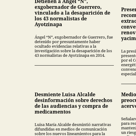
Detienen a Ángel “N”,
exgobernador de Guerrero,
Presen
vinculado a la desaparición de
recom
los 43 normalistas de
extra
Ayotzinapa
conve
renov
Ángel “N”, exgobernador de Guerrero, fue
yacim
detenido por presuntamente haber
ocultado evidencias relativas a la
investigación sobre la desaparición de los
La pres
43 normalistas de Ayotzinapa en 2014.
present
por el 
energét
convenc
especial
Desmiente Luisa Alcalde
Medio
desinformación sobre derechos
preoc
de las audiencias y compra de
acerv
medicamentos
Señalar
para rea
Luisa María Alcalde desmintió narrativas
manteni
difundidas en medios de comunicación
un ries
sobre los nuevos lineamientos para la