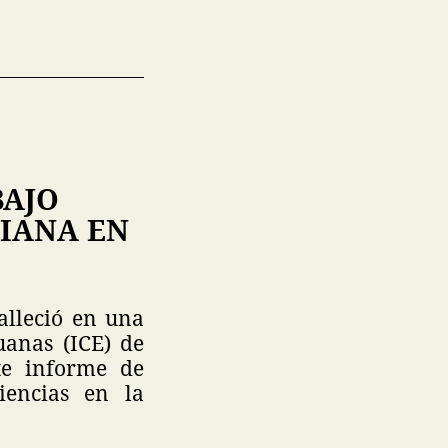
BAJO
SIANA EN
alleció en una
uanas (ICE) de
te informe de
iencias en la