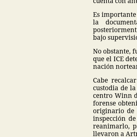
cuenta con an
Es importante 
la document
posteriorment
bajo supervisi
No obstante, f
que el ICE det
nación nortea
Cabe recalcar
custodia de la
centro Winn d
forense obten
originario de
inspección de
reanimarlo, p
llevaron a Ar