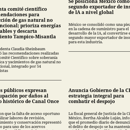
Se posiciona México como
segundo exportador de i
ta comité científico
de IA a nivel global
endaciones para
cción de gas natural no
México se consolidó como una pie
ncional; prioriza energías
en la cadena de suministro para el
ables y descarta
desarrollo de la IA, al convertirse 
iento Tampico-Misantla
segundo mayor exportador de in
para esta industria.
identa Claudia Sheinbaum
ó las recomendaciones realizadas
Comité Científico sobre soberanía
ica y yacimientos de gas natural no
ional, integrado por 54
istas
s públicos expresan
Anuncia Gobierno de la 
upación por daños al
estrategia integral para
o histórico de Canal Once
combatir el despojo
on que la falta de acceso oportuno
La fiscal general de Justicia de la 
lizar labores de revisión,
México, Bertha Alcalde Luján, inf
miento y conservación representó
que el promedio diario de denunci
go para uno de los acervos
el delito de despojo se ha manteni