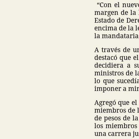
“Con el nuevo 
margen de la 
Estado de Dere
encima de la l
la mandataria
A través de u
destacó que el
decidiera a s
ministros de l
lo que sucedí
imponer a min
Agregó que el 
miembros de l
de pesos de l
los miembros 
una carrera ju