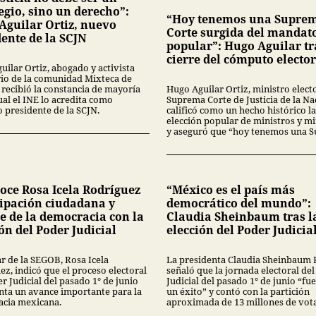
egio, sino un derecho”:
“Hoy tenemos una Supre
Aguilar Ortiz, nuevo
Corte surgida del mandat
dente de la SCJN
popular”: Hugo Aguilar tr
cierre del cómputo elector
uilar Ortiz, abogado y activista
rio de la comunidad Mixteca de
 recibió la constancia de mayoría
Hugo Aguilar Ortiz, ministro electo
ual el INE lo acredita como
Suprema Corte de Justicia de la Na
o presidente de la SCJN.
calificó como un hecho histórico la
elección popular de ministros y mi
y aseguró que “hoy tenemos una 
oce Rosa Icela Rodríguez
“México es el país más
cipación ciudadana y
democrático del mundo”:
e de la democracia con la
Claudia Sheinbaum tras l
ón del Poder Judicial
elección del Poder Judicia
ar de la SEGOB, Rosa Icela
La presidenta Claudia Sheinbaum 
z, indicó que el proceso electoral
señaló que la jornada electoral de
r Judicial del pasado 1° de junio
Judicial del pasado 1° de junio “fu
nta un avance importante para la
un éxito” y contó con la partición
cia mexicana.
aproximada de 13 millones de vota