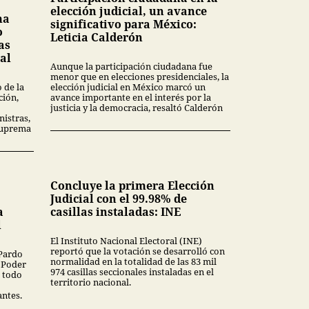
elección judicial, un avance
ma
significativo para México:
o
Leticia Calderón
as
al
Aunque la participación ciudadana fue
menor que en elecciones presidenciales, la
elección judicial en México marcó un
 de la
avance importante en el interés por la
ción,
justicia y la democracia, resaltó Calderón
nistras,
Suprema
Concluye la primera Elección
Judicial con el 99.98% de
a
casillas instaladas: INE
l
El Instituto Nacional Electoral (INE)
reportó que la votación se desarrolló con
Pardo
normalidad en la totalidad de las 83 mil
l Poder
974 casillas seccionales instaladas en el
e todo
territorio nacional.
ntes.