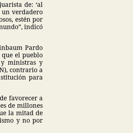
uarista de: ‘al
, un verdadero
osos, estén por
 mundo”, indicó
heinbaum Pardo
e que el pueblo
 y ministras y
N), contrario a
stitución para
 de favorecer a
es de millones
ue la mitad de
tismo y no por