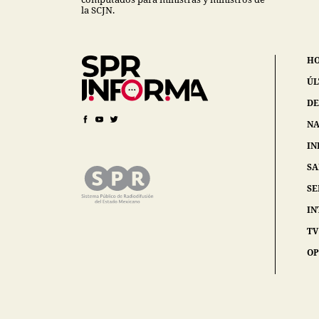
la SCJN.
H
ÚL
DE
NA
IN
S
SE
IN
TV
OP