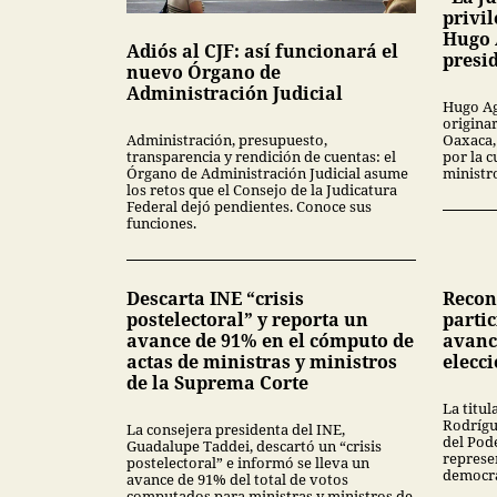
privil
Hugo 
Adiós al CJF: así funcionará el
presi
nuevo Órgano de
Administración Judicial
Hugo Ag
origina
Oaxaca,
Administración, presupuesto,
por la c
transparencia y rendición de cuentas: el
ministr
Órgano de Administración Judicial asume
los retos que el Consejo de la Judicatura
Federal dejó pendientes. Conoce sus
funciones.
Descarta INE “crisis
Recon
postelectoral” y reporta un
parti
avance de 91% en el cómputo de
avanc
actas de ministras y ministros
elecci
de la Suprema Corte
La titul
Rodrígue
La consejera presidenta del INE,
del Pode
Guadalupe Taddei, descartó un “crisis
represe
postelectoral” e informó se lleva un
democra
avance de 91% del total de votos
computados para ministras y ministros de