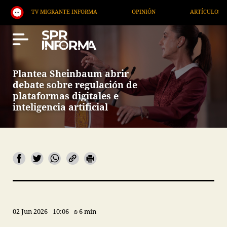
TV MIGRANTE INFORMA
OPINIÓN
ARTÍCULOS
A
Plantea Sheinbaum abrir
debate sobre regulación de
plataformas digitales e
inteligencia artificial
02 Jun 2026
10:06
6 min