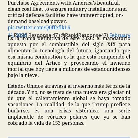
Purchase Agreements with America’s beautiful,
clean coal fleet to ensure military installations and
critical defense facilities have uninterrupted, on-
demand baseload power.
pic.twitter.com/Q0ffeflkL6
— Rapid Response 47 (@RapidResponse47)
February 11, 2026
Es la ironía definitiva de este 2026: el mandatario
apuesta por el combustible del siglo XIX para
alimentar la tecnología del futuro, ignorando que
esa misma combustión es la que está rompiendo el
equilibrio del Ártico y provocando el invierno
mortal que hoy tiene a millones de estadounidenses
bajo la nieve.
Estados Unidos atraviesa el invierno más feroz de la
década. Y no, no se trata de una nueva era glaciar ni
de que el calentamiento global se haya tomado
vacaciones. La realidad, de la que Trump prefiere
burlarse, es una crisis sistémica: una serie
implacable de vórtices polares que ya se han
cobrado la vida de 153 personas.