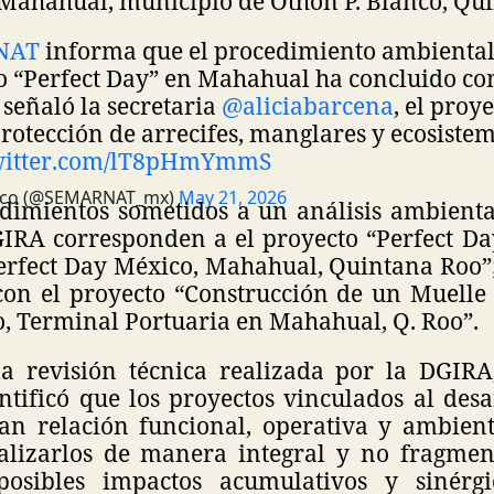
Mahahual, municipio de Othón P. Blanco, Qu
NAT
informa que el procedimiento ambiental
to “Perfect Day” en Mahahual ha concluido c
señaló la secretaria
@aliciabarcena
, el proy
rotección de arrecifes, manglares y ecosistem
twitter.com/lT8pHmYmmS
co (@SEMARNAT_mx)
May 21, 2026
edimientos sometidos a un análisis ambienta
GIRA corresponden a el proyecto “Perfect Day
erfect Day México, Mahahual, Quintana Roo”; 
con el proyecto “Construcción de un Muelle
o, Terminal Portuaria en Mahahual, Q. Roo”.
a revisión técnica realizada por la DGIRA
tificó que los proyectos vinculados al desa
n relación funcional, operativa y ambient
lizarlos de manera integral y no fragmen
posibles impactos acumulativos y sinérgi