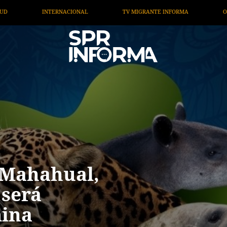
NTE INFORMA
OPINIÓN
ARTÍCULOS
ARTE / EN
 Mahahual,
 será
mina