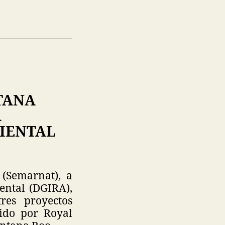
TANA
A
IENTAL
(Semarnat), a
ental (DGIRA),
tres proyectos
vido por Royal