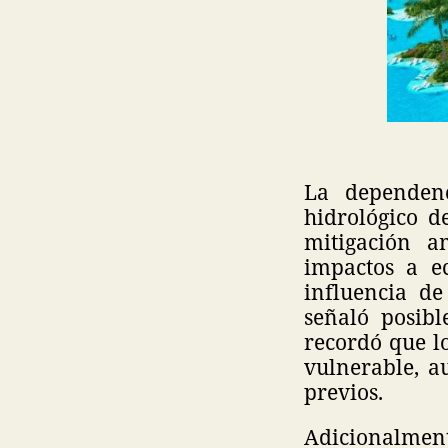
La dependenc
hidrológico d
mitigación a
impactos a ec
influencia d
señaló posibl
recordó que l
vulnerable, a
previos.
Adicionalment