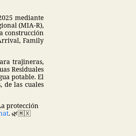
 2025 mediante
ional (MIA-R),
la construcción
rrival, Family
ara trajineras,
uas Residuales
ua potable. El
, de las cuales
La protección
nat
. 🌿🇲🇽