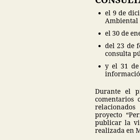
el 9 de di
Ambiental 
el 30 de en
del 23 de 
consulta p
y el 31 de
informació
Durante el p
comentarios 
relacionados
proyecto “Per
publicar la v
realizada en 