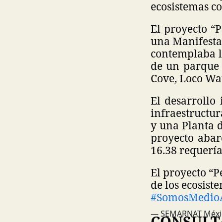
ecosistemas co
El proyecto “
una Manifesta
contemplaba la
de un parque 
Cove, Loco Wat
El desarrollo 
infraestructu
y una Planta 
proyecto abarc
16.38 requería
El proyecto “P
de los ecosist
#SomosMedio
— SEMARNAT Méxi
CONSULT