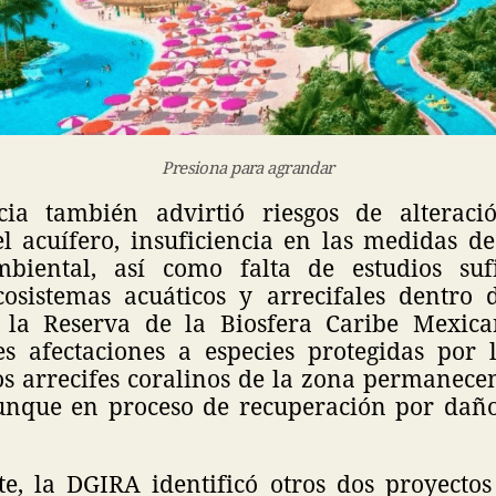
Presiona para agrandar
ia también advirtió riesgos de alteraci
el acuífero, insuficiencia en las medidas d
mbiental, así como falta de estudios sufi
osistemas acuáticos y arrecifales dentro
e la Reserva de la Biosfera Caribe Mexica
es afectaciones a especies protegidas po
os arrecifes coralinos de la zona permanece
unque en proceso de recuperación por dañ
e, la DGIRA identificó otros dos proyectos