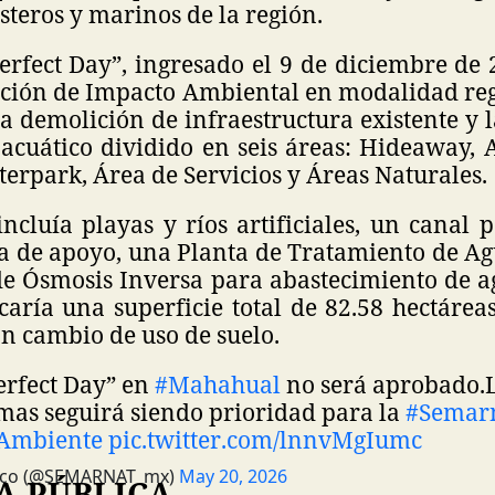
steros y marinos de la región.
Perfect Day”, ingresado el 9 de diciembre de
ción de Impacto Ambiental en modalidad reg
 demolición de infraestructura existente y 
acuático dividido en seis áreas: Hideaway, A
erpark, Área de Servicios y Áreas Naturales.
incluía playas y ríos artificiales, un canal p
ra de apoyo, una Planta de Tratamiento de Ag
de Ósmosis Inversa para abastecimiento de ag
aría una superficie total de 82.58 hectáreas
n cambio de uso de suelo.
erfect Day” en
#Mahahual
no será aprobado.
emas seguirá siendo prioridad para la
#Semar
Ambiente
pic.twitter.com/lnnvMgIumc
co (@SEMARNAT_mx)
May 20, 2026
A PÚBLICA