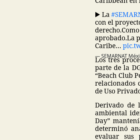
Caribbean en 
▶️ La
#SEMAR
con el proyec
derecho.
Como 
aprobado.
La p
Caribe…
pic.
— SEMARNAT Méxi
Los tres proc
parte de la D
“Beach Club P
relacionados 
de Uso Privad
Derivado de l
ambiental iden
Day” mantenía
determinó ana
evaluar sus 