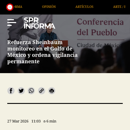
MA
OPINIÓN
ARTÍCULOS
ARTE / ENTRETENIMIE
Refuerza Sheinbaum
monitoreo en el Golfo de
México y ordena vigilancia
permanente
27 Mar 2026
11:03
6 min