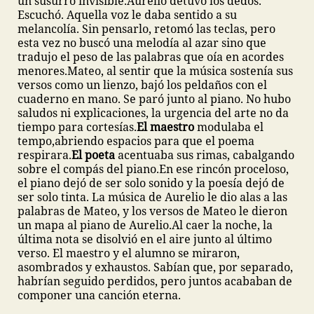
un susurro invisible.
Aurelio detuvo los dedos.
Escuchó. Aquella voz le daba sentido a su
melancolía. Sin pensarlo, retomó las teclas, pero
esta vez no buscó una melodía al azar sino que
tradujo el peso de las palabras que oía en acordes
menores.
Mateo, al sentir que la música sostenía sus
versos como un lienzo, bajó los peldaños con el
cuaderno en mano. Se paró junto al piano. No hubo
saludos ni explicaciones, la urgencia del arte no da
tiempo para cortesías.
El maestro
modulaba el
tempo,abriendo espacios para que el poema
respirara.
El poeta
acentuaba sus rimas, cabalgando
sobre el compás del piano.
En ese rincón proceloso,
el piano dejó de ser solo sonido y la poesía dejó de
ser solo tinta. La música de Aurelio le dio alas a las
palabras de Mateo, y los versos de Mateo le dieron
un mapa al piano de Aurelio.
Al caer la noche, la
última nota se disolvió en el aire junto al último
verso. El maestro y el alumno se miraron,
asombrados y exhaustos. Sabían que, por separado,
habrían seguido perdidos, pero juntos acababan de
componer una canción eterna.