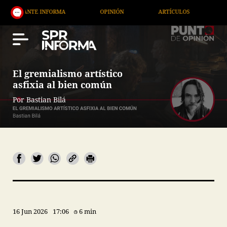
INFORMA
OPINIÓN
ARTÍCULOS
ARTE / ENTRET
El gremialismo artístico
asfixia al bien común
Por Bastian Bilá
16 Jun 2026
17:06
6 min