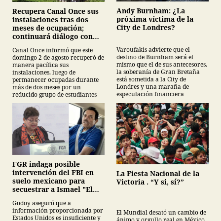
Andy Burnham: ¿La
Recupera Canal Once sus
próxima víctima de la
instalaciones tras dos
City de Londres?
meses de ocupación;
continuará diálogo con
estudiantes del IPN
Varoufakis advierte que el
Canal Once informó que este
destino de Burnham será el
domingo 2 de agosto recuperó de
mismo que el de sus antecesores,
manera pacífica sus
la soberanía de Gran Bretaña
instalaciones, luego de
está sometida a la City de
permanecer ocupadas durante
Londres y una maraña de
más de dos meses por un
especulación financiera
reducido grupo de estudiantes
FGR indaga posible
intervención del FBI en
La Fiesta Nacional de la
suelo mexicano para
Victoria . “Y si, sí?”
secuestrar a Ismael "El
Mayo" Zamabada
Godoy aseguró que a
información proporcionada por
El Mundial desató un cambio de
Estados Unidos es insuficiente y
ánimo y orgullo real en México,