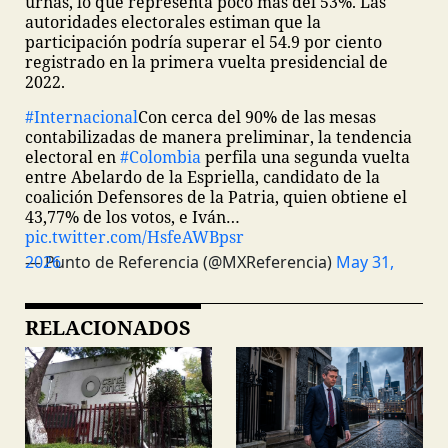
urnas, lo que representa poco más del 53%. Las
autoridades electorales estiman que la
participación podría superar el 54.9 por ciento
registrado en la primera vuelta presidencial de
2022.
#Internacional
Con cerca del 90% de las mesas
contabilizadas de manera preliminar, la tendencia
electoral en
#Colombia
perfila una segunda vuelta
entre Abelardo de la Espriella, candidato de la
coalición Defensores de la Patria, quien obtiene el
43,77% de los votos, e Iván…
pic.twitter.com/HsfeAWBpsr
— Punto de Referencia (@MXReferencia)
May 31, 2026
RELACIONADOS