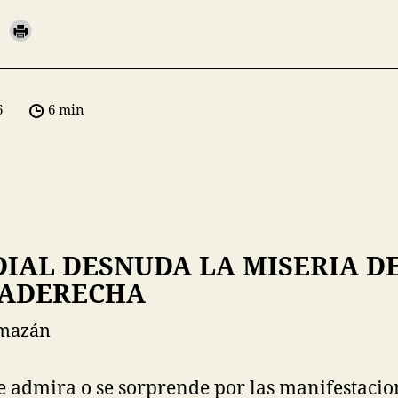
6
6 min
IAL DESNUDA LA MISERIA D
RADERECHA
lmazán
 admira o se sorprende por las manifestacion