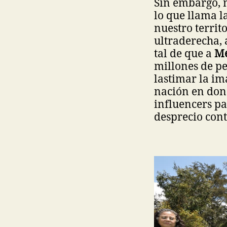
Sin embargo, m
lo que llama l
nuestro territ
ultraderecha, 
tal de que a
Mé
millones de pe
lastimar la i
nación en dond
influencers pa
desprecio cont