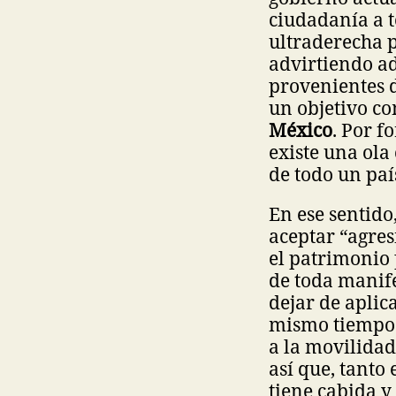
ciudadanía a t
ultraderecha p
advirtiendo ad
provenientes d
un objetivo c
México
. Por f
existe una ola
de todo un paí
En ese sentido
aceptar “agres
el patrimonio 
de toda manife
dejar de aplica
mismo tiempo e
a la movilidad
así que, tanto 
tiene cabida y