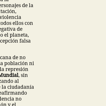
ersonajes de la
tación,
violencia
todos ellos con
gativa de
o el planeta,
cepción falsa
icana de no
la población ni
 la represión
Mundial
, sin
izando al
e la ciudadanía
 reafirmando
olencia no
ión y el