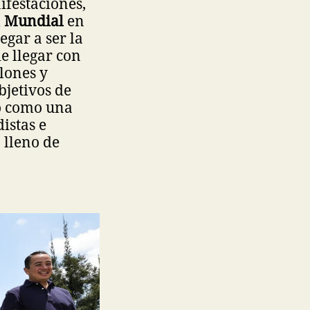
ifestaciones,
l
Mundial
en
egar a ser la
e llegar con
lones y
bjetivos de
do como una
istas e
 lleno de