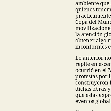
ambiente que 
quienes tenemo
prácticamente
Copa del Mundo
movilizacione
la atención gl
obtener algo 
inconformes e
Lo anterior no
repite en esc
ocurrió en el
M
protestas por 
construyeron l
dichas obras y 
que estas expr
eventos global