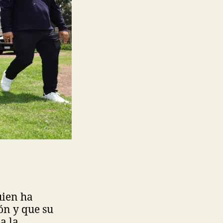
uien ha
ón y que su
a la