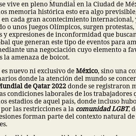
se vive en pleno Mundial en la Ciudad de Mé
s memoria histórica esto era algo previsible
 en cada gran acontecimiento internacional, 
 o unos Juegos Olímpicos, surgen protestas,
s y expresiones de inconformidad que busca
obal que generan este tipo de eventos para a
mediante una negociación cuyo elemento a fav
s la amenaza de boicot.
 es nuevo ni exclusivo de
México
, sino una c
enarios donde la atención del mundo se conce
undial de Qatar 2022
donde se registraron m
las condiciones laborales de los trabajadores 
os estadios de aquel país, donde incluso hubo
por las restricciones a la
comunidad LGBT
, 
esiones forman parte del contexto natural de
es.