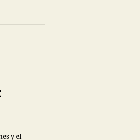
E
es y el