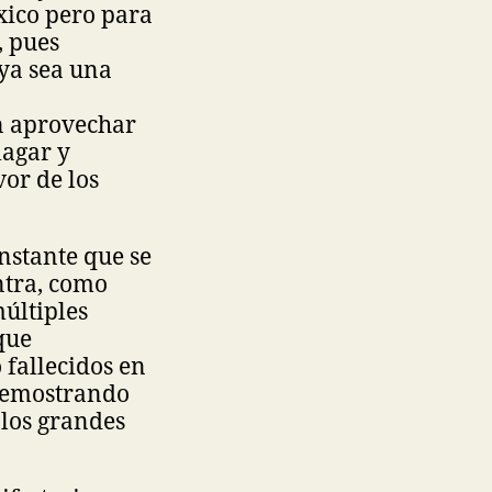
xico pero para
, pues
ya sea una
n aprovechar
magar y
or de los
onstante que se
ntra, como
últiples
que
 fallecidos en
demostrando
 los grandes