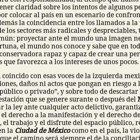
ener claridad sobre los intentos de algunos p
or colocar al país en un escenario de confron
emás la coincidencia entre los llamados a la 
e los sectores más radicales y despreciables, 
omún: proyectar ante el mundo una imagen ne
ortuna, el mundo nos conoce y sabe que en tod
 conservadora rapaz y capaz de crear una per
s que favorezca a los intereses de unos pocos.
, coincido con esas voces de la izquierda mex
iones, daños ni actos que pongan en riesgo a 
público o privado”, y sobre todo de descartar
stación que se genere surante o después del
r la ley ante cualquier acto delictivo, garant
l derecho a la manifestación y el derecho d
, el trabajo y el disfrute del espacio público,
en la
Ciudad de México
como en el país, la vi
 que el camino será siempre el de la conciliac