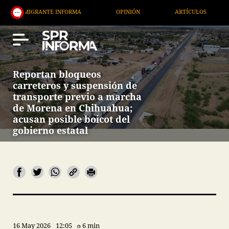
NTE INFORMA
OPINIÓN
ARTÍCULOS
ARTE / EN
Reportan bloqueos
carreteros y suspensión de
transporte previo a marcha
de Morena en Chihuahua;
acusan posible boicot del
gobierno estatal
16 May 2026
12:05
6 min