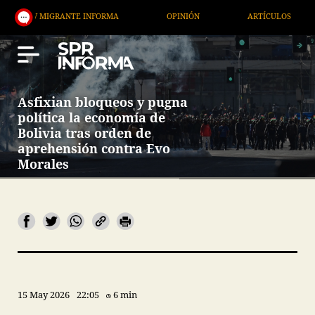
IGRANTE INFORMA
OPINIÓN
ARTÍCULOS
ARTE 
Asfixian bloqueos y pugna
política la economía de
Bolivia tras orden de
aprehensión contra Evo
Morales
15 May 2026
22:05
6 min