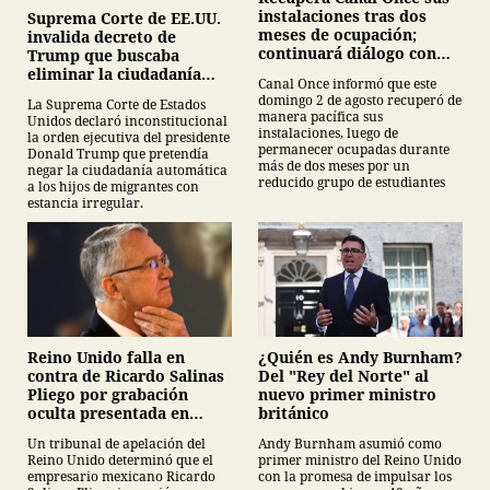
instalaciones tras dos
Suprema Corte de EE.UU.
meses de ocupación;
invalida decreto de
continuará diálogo con
Trump que buscaba
estudiantes del IPN
eliminar la ciudadanía
Canal Once informó que este
por nacimiento
domingo 2 de agosto recuperó de
La Suprema Corte de Estados
manera pacífica sus
Unidos declaró inconstitucional
instalaciones, luego de
la orden ejecutiva del presidente
permanecer ocupadas durante
Donald Trump que pretendía
más de dos meses por un
negar la ciudadanía automática
reducido grupo de estudiantes
a los hijos de migrantes con
estancia irregular.
¿Quién es Andy Burnham?
Reino Unido falla en
Del "Rey del Norte" al
contra de Ricardo Salinas
nuevo primer ministro
Pliego por grabación
británico
oculta presentada en
juicio
Andy Burnham asumió como
Un tribunal de apelación del
primer ministro del Reino Unido
Reino Unido determinó que el
con la promesa de impulsar los
empresario mexicano Ricardo