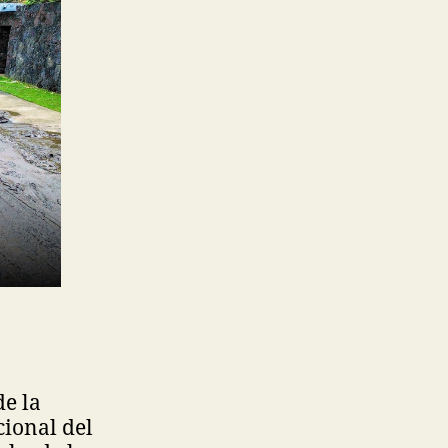
de la
cional del