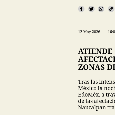
12 May 2026
16:
ATIENDE
AFECTACI
ZONAS D
Tras las inten
México la noc
EdoMéx, a trav
de las afectac
Naucalpan tras