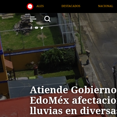
NACIONAL
SALUD
INTERNACIONAL
TV MIGR
Atiende Gobierno
EdoMéx afectacio
lluvias en divers