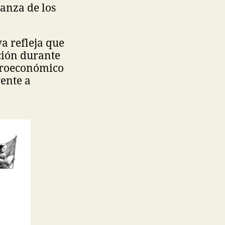
ianza de los
a refleja que
ción durante
acroeconómico
rente a