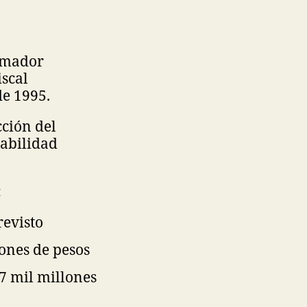
Amador
iscal
de 1995.
cción del
tabilidad
:
revisto
ones de pesos
7 mil millones