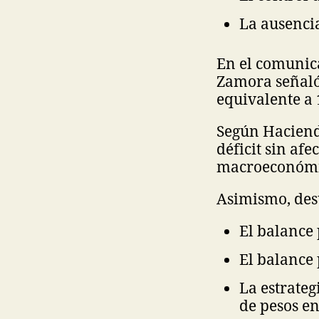
La ausencia
En el comunic
Zamora señaló 
equivalente a 
Según Hacienda
déficit sin af
macroeconómi
Asimismo, dest
El balance 
El balance 
La estrateg
de pesos en