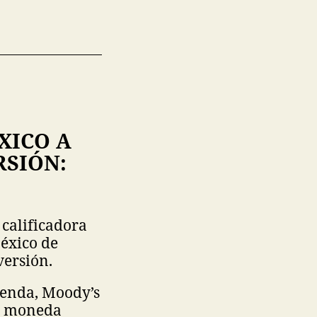
XICO A
RSIÓN:
 calificadora
éxico de
versión.
ienda, Moody’s
en moneda