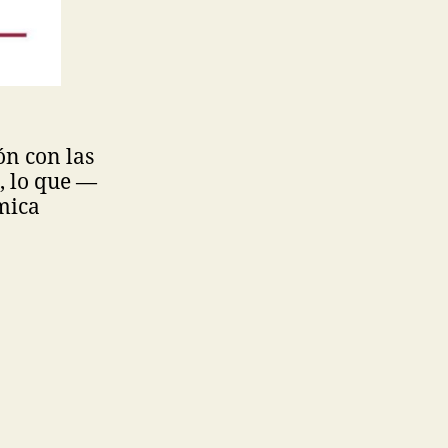
ón con las
, lo que —
mica