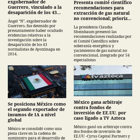
exgobernador de
Presenta comité científico
Guerrero, vinculado a la
recomendaciones para
desaparición de los 43
extracción de gas natural
normalistas de
no convencional; prioriza
Ángel “N”, exgobernador de
Ayotzinapa
energías renovables y
Guerrero, fue detenido por
La presidenta Claudia
descarta yacimiento
presuntamente haber ocultado
Sheinbaum presentó las
Tampico-Misantla
evidencias relativas a la
recomendaciones realizadas por
investigación sobre la
el Comité Científico sobre
desaparición de los 43
soberanía energética y
normalistas de Ayotzinapa en
yacimientos de gas natural no
2014.
convencional, integrado por 54
especialistas
México gana arbitraje
Se posiciona México como
contra fondos de
el segundo exportador de
inversión de EE.UU. por
insumos de IA a nivel
caso ligado a TV Azteca
global
México ganó un arbitraje contra
México se consolidó como una
dos fondos de inversión de
pieza clave en la cadena de
EE.UU -Cyrus Capital Partners y
suministro para el desarrollo de