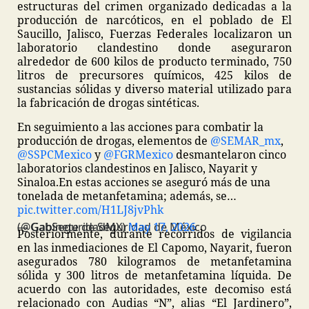
estructuras del crimen organizado dedicadas a la
producción de narcóticos, en el poblado de El
Saucillo, Jalisco, Fuerzas Federales localizaron un
laboratorio clandestino donde aseguraron
alrededor de 600 kilos de producto terminado, 750
litros de precursores químicos, 425 kilos de
sustancias sólidas y diverso material utilizado para
la fabricación de drogas sintéticas.
En seguimiento a las acciones para combatir la
producción de drogas, elementos de
@SEMAR_mx
,
@SSPCMexico
y
@FGRMexico
desmantelaron cinco
laboratorios clandestinos en Jalisco, Nayarit y
Sinaloa.
En estas acciones se aseguró más de una
tonelada de metanfetamina; además, se…
pic.twitter.com/H1LJ8jvPhk
— Gabinete de Seguridad de México (@GabSeguridadMX)
May 17, 2026
Posteriormente, durante recorridos de vigilancia
en las inmediaciones de El Capomo, Nayarit, fueron
asegurados 780 kilogramos de metanfetamina
sólida y 300 litros de metanfetamina líquida. De
acuerdo con las autoridades, este decomiso está
relacionado con Audias “N”, alias “El Jardinero”,