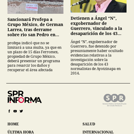
Detienen a Ángel “N”,
Sancionará Profepa a
exgobernador de
Grupo México, de German
Guerrero, vinculado a la
Larrea, tras derrame
desaparición de los 43
sobre rio san Pedro en
normalistas de
Sonora
Ángel “N”, exgobernador de
profepa indicó que no se
Ayotzinapa
Guerrero, fue detenido por
limitará a una multa, ya que en
presuntamente haber ocultado
un plazo de 15 días Ferromex,
evidencias relativas a la
propiedad de Grupo México,
investigación sobre la
deberá presentar un programa
desaparición de los 43
para resarcir los daños y
normalistas de Ayotzinapa en
recuperar el área afectada
2014.
HOME
SALUD
ÚLTIMA HORA
INTERNACIONAL