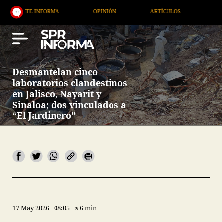
 INFORMA
OPINIÓN
ARTÍCULOS
ARTE / ENTRE
Desmantelan cinco
laboratorios clandestinos
en Jalisco, Nayarit y
Sinaloa; dos vinculados a
“El Jardinero”
17 May 2026
08:05
6 min