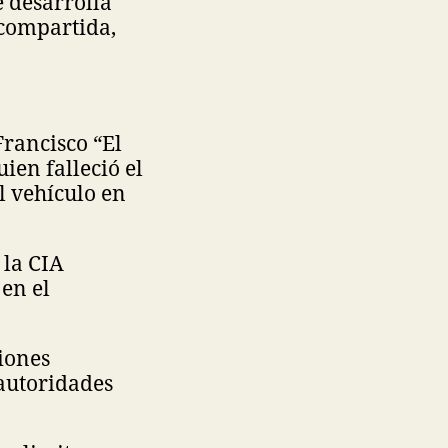
 desarrolla
 compartida,
rancisco “El
ien falleció el
l vehículo en
 la CIA
 en el
iones
autoridades