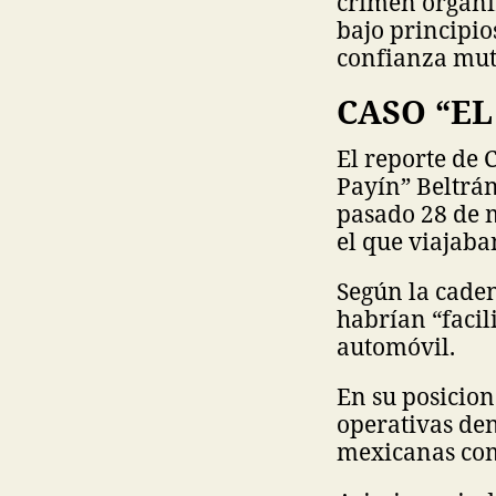
crimen organi
bajo principio
confianza mut
CASO “EL
El reporte de
Payín” Beltrán
pasado 28 de m
el que viajaba
Según la caden
habrían “facil
automóvil.
En su posicion
operativas de
mexicanas com