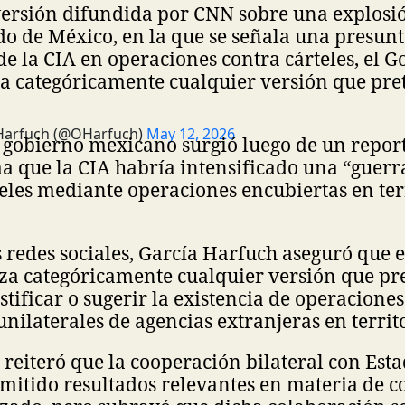
 versión difundida por CNN sobre una explosi
o de México, en la que se señala una presun
de la CIA en operaciones contra cárteles, el 
a categóricamente cualquier versión que pr
Harfuch (@OHarfuch)
May 12, 2026
l gobierno mexicano surgió luego de un repor
ma que la CIA habría intensificado una “guerr
teles mediante operaciones encubiertas en ter
s redes sociales, García Harfuch aseguró que 
za categóricamente cualquier versión que pr
tificar o sugerir la existencia de operaciones 
unilaterales de agencias extranjeras en territ
 reiteró que la cooperación bilateral con Esta
rmitido resultados relevantes en materia de 