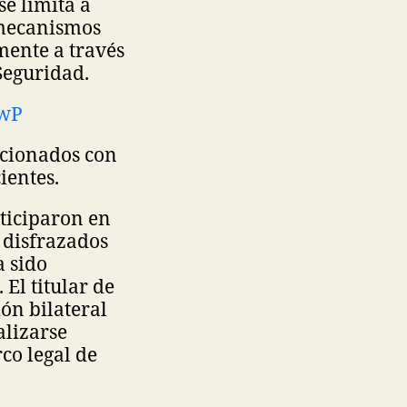
e limita a
 mecanismos
mente a través
Seguridad.
PwP
acionados con
ientes.
rticiparon en
 disfrazados
a sido
El titular de
ón bilateral
lizarse
co legal de