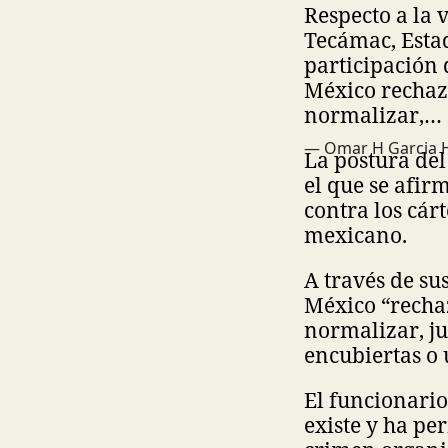
Respecto a la
Tecámac, Estad
participación 
México rechaz
normalizar,…
— Omar H Garcia 
La postura de
el que se afir
contra los cár
mexicano.
A través de su
México “recha
normalizar, jus
encubiertas o 
El funcionario
existe y ha pe