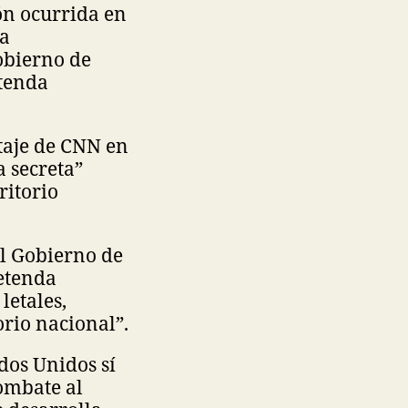
ón ocurrida en
ta
Gobierno de
etenda
taje de CNN en
a secreta”
ritorio
el Gobierno de
etenda
letales,
orio nacional”.
dos Unidos sí
combate al