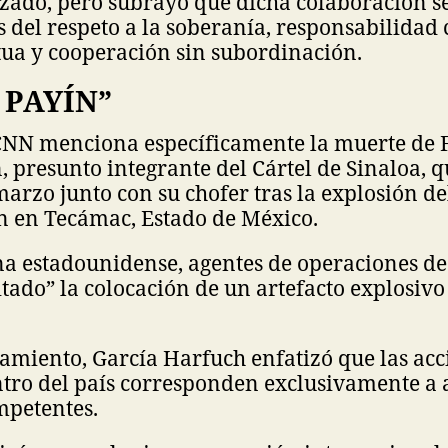
zado, pero subrayó que dicha colaboración se
s del respeto a la soberanía, responsabilidad
ua y cooperación sin subordinación.
 PAYÍN”
 CNN menciona específicamente la muerte de F
, presunto integrante del Cártel de Sinaloa, qu
arzo junto con su chofer tras la explosión de
n en Tecámac, Estado de México.
a estadounidense, agentes de operaciones de
itado” la colocación de un artefacto explosivo
amiento, García Harfuch enfatizó que las acc
ntro del país corresponden exclusivamente a 
petentes.