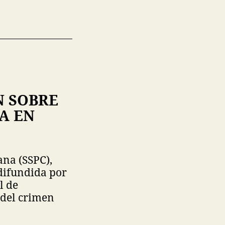
N SOBRE
A EN
ana (SSPC),
difundida por
l de
 del crimen