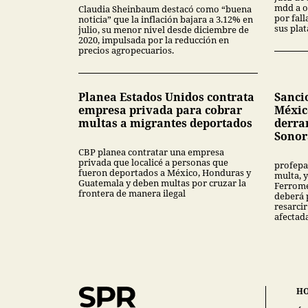
mdd a o
Claudia Sheinbaum destacó como “buena
por fal
noticia” que la inflación bajara a 3.12% en
sus pla
julio, su menor nivel desde diciembre de
2020, impulsada por la reducción en
precios agropecuarios.
Planea Estados Unidos contrata
Sanci
empresa privada para cobrar
Méxic
multas a migrantes deportados
derra
Sonor
CBP planea contratar una empresa
privada que localicé a personas que
profepa
fueron deportados a México, Honduras y
multa, y
Guatemala y deben multas por cruzar la
Ferrome
frontera de manera ilegal
deberá 
resarcir
afectad
H