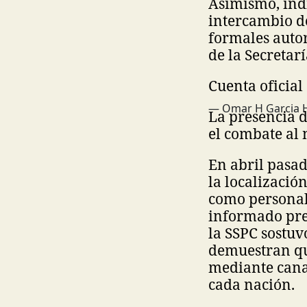
Asimismo, indi
intercambio d
formales autor
de la Secretar
Cuenta oficial 
— Omar H Garcia 
La presencia 
el combate al 
En abril pasad
la localizació
como personal 
informado prev
la SSPC sostuv
demuestran qu
mediante canal
cada nación.