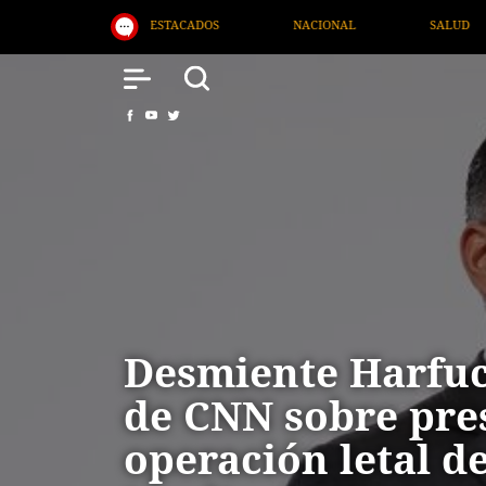
NACIONAL
SALUD
INTERNACIONAL
Desmiente Harfuc
de CNN sobre pre
operación letal de