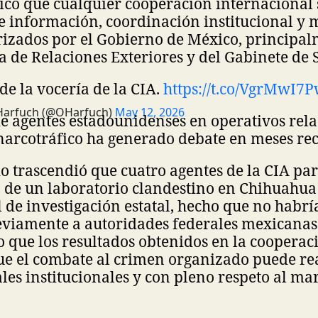
có que cualquier cooperación internacional s
e información, coordinación institucional y
izados por el Gobierno de México, principal
ía de Relaciones Exteriores y del Gabinete de 
de la vocería de la CIA.
https://t.co/VgrMwI7
Harfuch (@OHarfuch)
May 12, 2026
de agentes estadounidenses en operativos rel
narcotráfico ha generado debate en meses rec
o trascendió que cuatro agentes de la CIA pa
n de un laboratorio clandestino en Chihuahua
de investigación estatal, hecho que no habrí
iamente a autoridades federales mexicanas. 
o que los resultados obtenidos en la cooperaci
e el combate al crimen organizado puede rea
es institucionales y con pleno respeto al mar