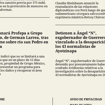
tra sanción previa por 375 mdd,
Claudia Sheinbaum anunció la
las en la protección de menores en
reanudación de las relaciones
taformas.
diplomáticas con Perú luego de que
sudamericano otorgara salvocondu
exprimera ministra Betssy Chávez
onará Profepa a Grupo
Detienen a Ángel “N”,
o, de German Larrea, tras
exgobernador de Guerrer
me sobre rio san Pedro en
vinculado a la desaparici
a
los 43 normalistas de
Ayotzinapa
 indicó que no se limitará a una
a que en un plazo de 15 días
Ángel “N”, exgobernador de Guerr
x, propiedad de Grupo México,
detenido por presuntamente habe
presentar un programa para
ocultado evidencias relativas a la
 los daños y recuperar el área
investigación sobre la desaparició
a
43 normalistas de Ayotzinapa en 2
OME
AVISO DE PRIVACIDAD