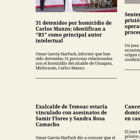
Sente
prisi
31 detenidos por homicidio de
opera
Carlos Manzo; identifican a
proced
“R1” como principal autor
intelectual
Un juez
económi
Omar García Harfuch, informó que han
origen c
sido detenidas 31 personas relacionadas
condici
con el homicidio del alcalde de Uruapan,
Michoacán, Carlos Manzo.
Exalcalde de Temoac estaría
Cance
vinculado con asesinatos de
domic
Samir Flores y Sandra Rosa
en ca
Camacho
El juez
prisión 
Omar García Harfuch dio a conocer que el