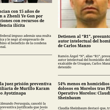
ncian con 15 años de
ón a Zhenli Ye Gon por
ciones con recursos de
encia ilícita
 federal impuso además una multa
Detienen al “R1”, presunt
ca y le negó al empresario de
autor intelectual del hom
hino el beneficio de la condena
de Carlos Manzo
onal.
Ramón Ángel “N”, alias “R1”, pres
autor intelectual del homicidio del
exalcalde de Uruapan, Carlos Manz
detenido
la juez prisión preventiva
54% menos en homicidios
iliaria de Murillo Karam
dolosos en Morelos tras P
so Ayotzinapa
Operativo Morelos: Claud
Sheinbaum
 Edmundo Perusquia, canceló la
preventiva justificada que Jesús
Claudia Sheinbaum destacó que, tr