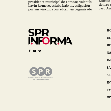
Murillo
presidente municipal de Temoac, Valentín
dentro 
Lavín Romero, estaba bajo investigación
caso Ay
por sus vínculos con el crimen organizado
H
ÚL
DE
NA
IN
S
SE
IN
TV
OP