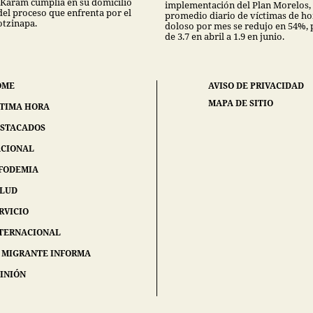
 Karam cumplía en su domicilio
implementación del Plan Morelos, 
del proceso que enfrenta por el
promedio diario de víctimas de h
otzinapa.
doloso por mes se redujo en 54%,
de 3.7 en abril a 1.9 en junio.
OME
AVISO DE PRIVACIDAD
MAPA DE SITIO
TIMA HORA
STACADOS
CIONAL
FODEMIA
ALUD
RVICIO
TERNACIONAL
 MIGRANTE INFORMA
INIÓN