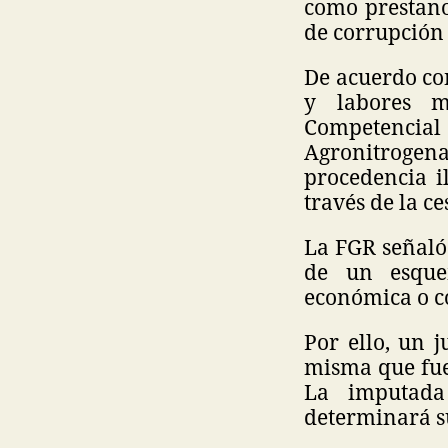
como prestano
de corrupción 
De acuerdo con
y labores mi
Competencia
Agronitrogena
procedencia i
través de la c
La FGR señaló
de un esquem
económica o c
Por ello, un 
misma que fue
La imputada
determinará su