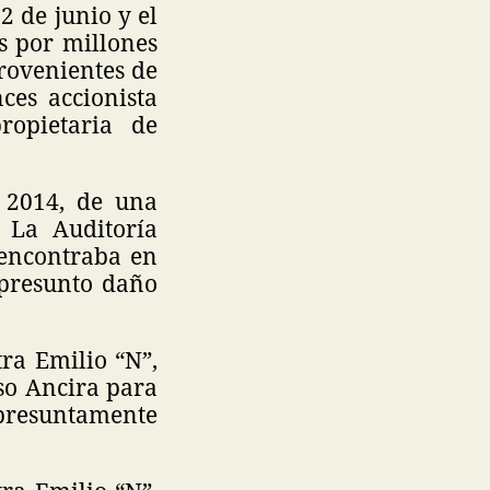
2 de junio y el
s por millones
rovenientes de
ces accionista
opietaria de
 2014, de una
 La Auditoría
 encontraba en
 presunto daño
ra Emilio “N”,
so Ancira para
presuntamente