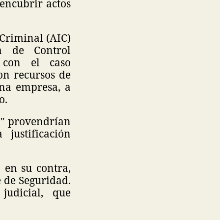
encubrir actos
 Criminal (AIC)
da de Control
 con el caso
on recursos de
una empresa, a
o.
N" provendrían
justificación
 en su contra,
 de Seguridad.
udicial, que