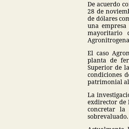
De acuerdo con
28 de noviemb
de dólares co
una empresa v
mayoritario
Agronitrogena
El caso Agro
planta de fe
Superior de l
condiciones d
patrimonial a
La investigac
exdirector de
concretar la
sobrevaluado.