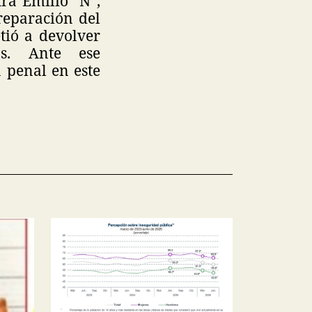
ra Emilio “N”,
reparación del
ió a devolver
os. Ante ese
 penal en este