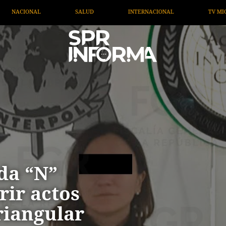
INTERNACIONAL
TV MIGRANTE INFORMA
OPINIÓN
da “N”
rir actos
riangular