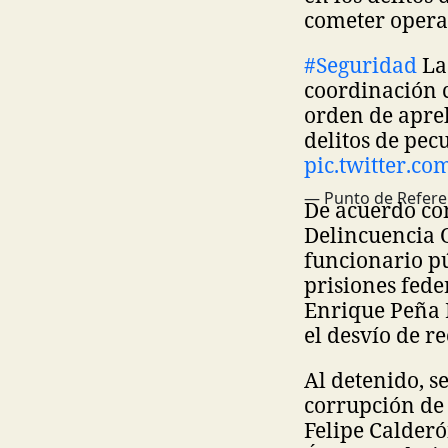
cometer operac
#Seguridad
L
coordinación 
orden de apreh
delitos de pec
pic.twitter.
— Punto de Refere
De acuerdo con
Delincuencia 
funcionario pú
prisiones fede
Enrique Peña 
el desvío de r
Al detenido, s
corrupción de
Felipe Calderó