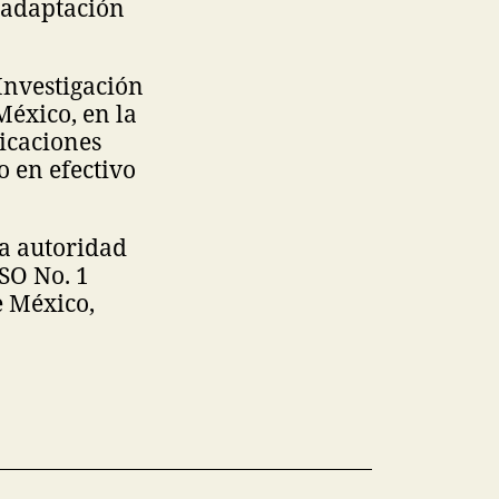
eadaptación
Investigación
México, en la
icaciones
o en efectivo
la autoridad
ESO No. 1
e México,