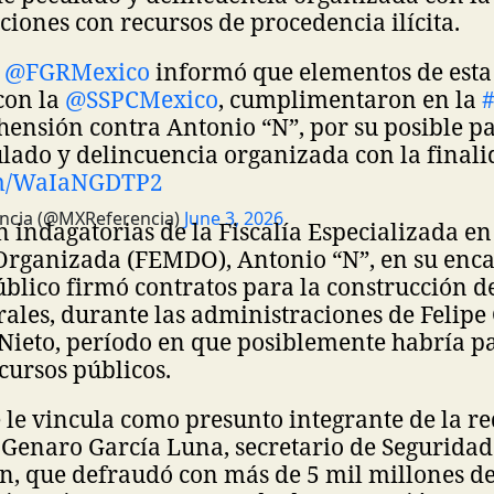
iones con recursos de procedencia ilícita.
a
@FGRMexico
informó que elementos de esta 
con la
@SSPCMexico
, cumplimentaron en la
ensión contra Antonio “N”, por su posible pa
ulado y delincuencia organizada con la final
com/WaIaNGDTP2
ncia (@MXReferencia)
June 3, 2026
 indagatorias de la Fiscalía Especializada e
Organizada (FEMDO), Antonio “N”, en su enc
blico firmó contratos para la construcción d
rales, durante las administraciones de Felipe
Nieto, período en que posiblemente habría p
ecursos públicos.
e le vincula como presunto integrante de la re
 Genaro García Luna, secretario de Seguridad
n, que defraudó con más de 5 mil millones de