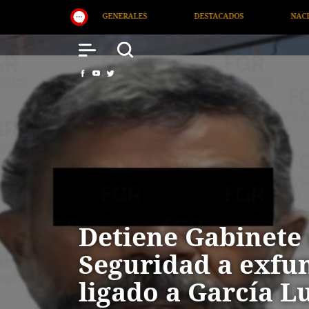
DESTACADOS
NACIONAL
SALUD
IN
Detiene Gabinete
Seguridad a exfu
ligado a García L