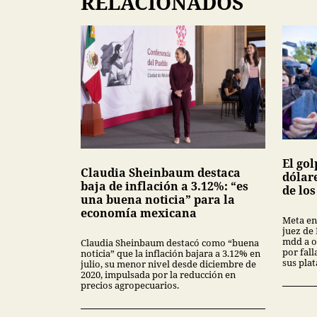
RELACIONADOS
El gol
Claudia Sheinbaum destaca
dólar
baja de inflación a 3.12%: “es
de lo
una buena noticia” para la
economía mexicana
Meta en
juez de
mdd a o
Claudia Sheinbaum destacó como “buena
por fal
noticia” que la inflación bajara a 3.12% en
sus pla
julio, su menor nivel desde diciembre de
2020, impulsada por la reducción en
precios agropecuarios.