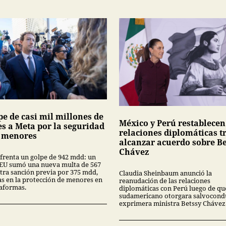
pe de casi mil millones de
México y Perú restablecen
es a Meta por la seguridad
relaciones diplomáticas t
s menores
alcanzar acuerdo sobre Be
Chávez
frenta un golpe de 942 mdd: un
 EU sumó una nueva multa de 567
tra sanción previa por 375 mdd,
Claudia Sheinbaum anunció la
las en la protección de menores en
reanudación de las relaciones
taformas.
diplomáticas con Perú luego de que
sudamericano otorgara salvocondu
exprimera ministra Betssy Chávez