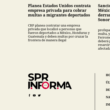
Planea Estados Unidos contrata
Sanci
empresa privada para cobrar
Méxic
multas a migrantes deportados
derra
Sonor
CBP planea contratar una empresa
privada que localicé a personas que
profepa
fueron deportados a México, Honduras y
multa, y
Guatemala y deben multas por cruzar la
Ferrome
frontera de manera ilegal
deberá 
resarcir
afectad
H
ÚL
DE
NA
IN