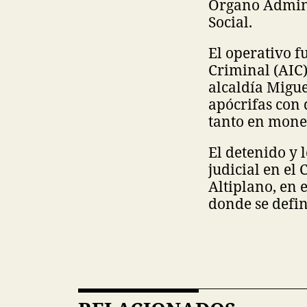
Órgano Admini
Social.
El operativo f
Criminal (AIC)
alcaldía Migu
apócrifas con 
tanto en mone
El detenido y 
judicial en el
Altiplano, en 
donde se defin