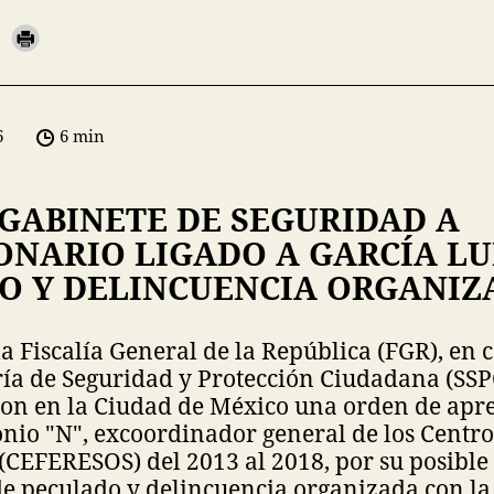
6
6 min
 GABINETE DE SEGURIDAD A
ONARIO LIGADO A GARCÍA L
O Y DELINCUENCIA ORGANIZ
a Fiscalía General de la República (FGR), en
ría de Seguridad y Protección Ciudadana (SSP
n en la Ciudad de México una orden de apr
nio "N", excoordinador general de los Centro
CEFERESOS) del 2013 al 2018, por su posible
 de peculado y delincuencia organizada con la