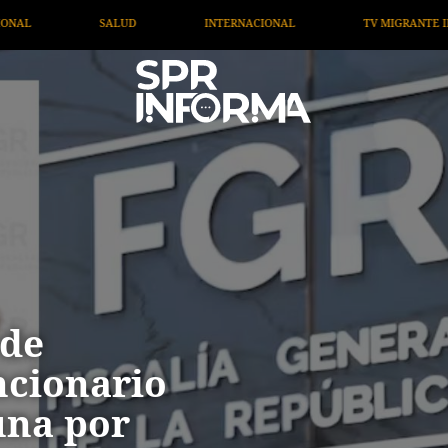
TERNACIONAL
TV MIGRANTE INFORMA
OPINIÓN
 de
ncionario
una por