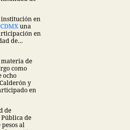
institución en
#CDMX
una
rticipación en
idad de…
n materia de
argo como
e ocho
 Calderón y
articipado en
d de
 Pública de
 pesos al