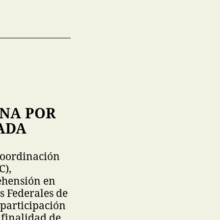
UNA POR
ADA
 coordinación
C),
ehensión en
s Federales de
 participación
 finalidad de