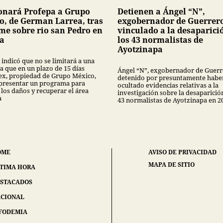
onará Profepa a Grupo
Detienen a Ángel “N”,
o, de German Larrea, tras
exgobernador de Guerrer
me sobre rio san Pedro en
vinculado a la desaparici
a
los 43 normalistas de
Ayotzinapa
 indicó que no se limitará a una
a que en un plazo de 15 días
Ángel “N”, exgobernador de Guerr
x, propiedad de Grupo México,
detenido por presuntamente habe
presentar un programa para
ocultado evidencias relativas a la
 los daños y recuperar el área
investigación sobre la desaparició
a
43 normalistas de Ayotzinapa en 2
OME
AVISO DE PRIVACIDAD
MAPA DE SITIO
TIMA HORA
STACADOS
CIONAL
FODEMIA