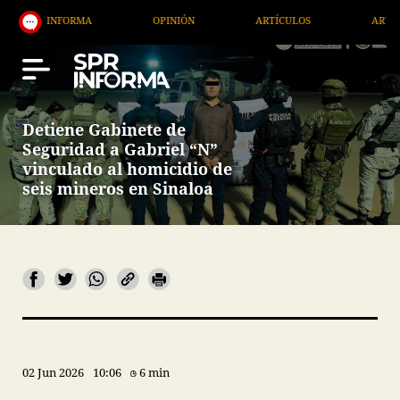
INFORMA
OPINIÓN
ARTÍCULOS
ARTE / ENTRET
Detiene Gabinete de
Seguridad a Gabriel “N”
vinculado al homicidio de
seis mineros en Sinaloa
02 Jun 2026
10:06
6 min