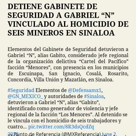
DETIENE GABINETE DE
SEGURIDAD A GABRIEL “N”
VINCULADO AL HOMICIDIO DE
SEIS MINEROS EN SINALOA
Elementos del Gabinete de Seguridad detuvieron a
Gabriel “N”, alias Gabito, considerado jefe regional
de la organización delictiva “Cartel del Pacífico”
facción “Menores”, con presencia en los municipios
de Escuinapa, San Ignacio, Cosalá, Rosarito,
Concordia, Villa Unión y Mazatlán, en Sinaloa.
#Seguridad
Elementos de
@Defensamx1
,
@GN_MEXICO_
y autoridades de
#Sinaloa
,
detuvieron a Gabriel “N”, alias “Gabito”,
identificado como generador de violencia y jefe
regional de la facción “Los Menores”. Al detenido se
le vincula con el homicidio de seis trabajadores y
cuatro…
pic.twitter.com/8R3dsQcdZq
— Punto de Referencia (@MXReferencia)
June 2, 2026