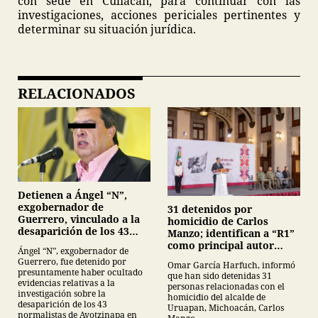
con sede en Culiacán, para continuar con las
investigaciones, acciones periciales pertinentes y
determinar su situación jurídica.
RELACIONADOS
Detienen a Ángel “N”,
exgobernador de
31 detenidos por
Guerrero, vinculado a la
homicidio de Carlos
desaparición de los 43
Manzo; identifican a “R1”
normalistas de
como principal autor
Ángel “N”, exgobernador de
Ayotzinapa
intelectual
Guerrero, fue detenido por
Omar García Harfuch, informó
presuntamente haber ocultado
que han sido detenidas 31
evidencias relativas a la
personas relacionadas con el
investigación sobre la
homicidio del alcalde de
desaparición de los 43
Uruapan, Michoacán, Carlos
normalistas de Ayotzinapa en