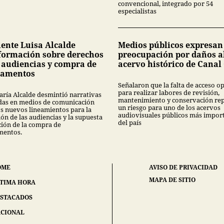
convencional, integrado por 54
especialistas
ente Luisa Alcalde
Medios públicos expresan
formación sobre derechos
preocupación por daños a
s audiencias y compra de
acervo histórico de Canal
camentos
Señalaron que la falta de acceso 
para realizar labores de revisión,
aría Alcalde desmintió narrativas
mantenimiento y conservación re
das en medios de comunicación
un riesgo para uno de los acervos
os nuevos lineamientos para la
audiovisuales públicos más impor
ón de las audiencias y la supuesta
del país
ción de la compra de
mentos.
OME
AVISO DE PRIVACIDAD
MAPA DE SITIO
TIMA HORA
STACADOS
CIONAL