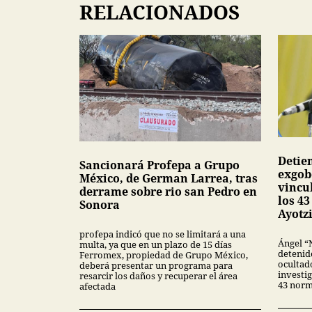
RELACIONADOS
Detie
Sancionará Profepa a Grupo
exgob
México, de German Larrea, tras
vincu
derrame sobre rio san Pedro en
los 4
Sonora
Ayotz
profepa indicó que no se limitará a una
Ángel “
multa, ya que en un plazo de 15 días
detenid
Ferromex, propiedad de Grupo México,
ocultado
deberá presentar un programa para
investig
resarcir los daños y recuperar el área
43 norm
afectada