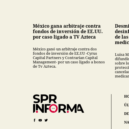
México gana arbitraje contra
Desmi
fondos de inversión de EE.UU.
desin
por caso ligado a TV Azteca
de la
medi
México ganó un arbitraje contra dos
fondos de inversión de EE.UU -Cyrus
Luisa M
Capital Partners y Contrarian Capital
difundi
Management- por un caso ligado a bonos
sobre l
de Tv Azteca.
protecci
cancela
medica
H
ÚL
DE
NA