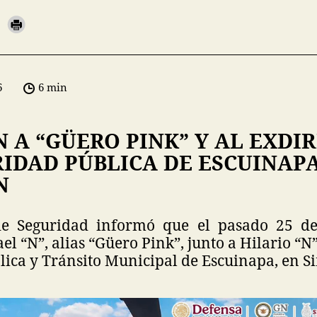
6
6 min
 A “GÜERO PINK” Y AL EXDI
IDAD PÚBLICA DE ESCUINAP
N
de Seguridad informó que el pasado 25 de
el “N”, alias “Güero Pink”, junto a Hilario “N”
ica y Tránsito Municipal de Escuinapa, en S