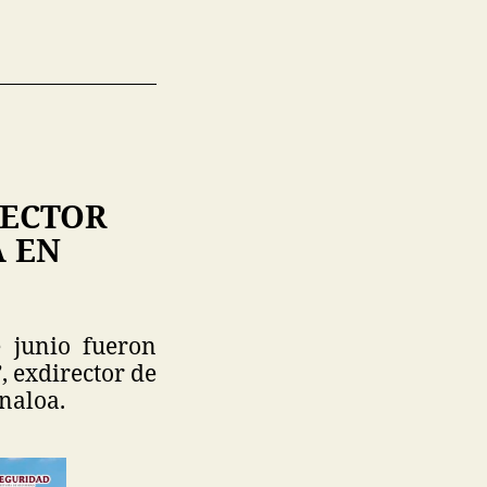
RECTOR
A EN
 junio fueron
, exdirector de
inaloa.