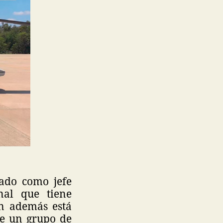
cado como jefe
inal que tiene
en además está
de un grupo de