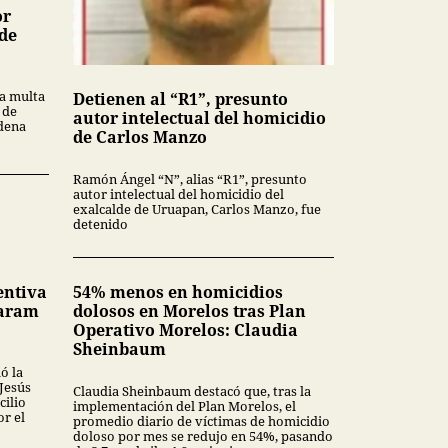
or
 de
a multa
Detienen al “R1”, presunto
 de
autor intelectual del homicidio
ndena
de Carlos Manzo
Ramón Ángel “N”, alias “R1”, presunto
autor intelectual del homicidio del
exalcalde de Uruapan, Carlos Manzo, fue
detenido
entiva
54% menos en homicidios
Karam
dolosos en Morelos tras Plan
Operativo Morelos: Claudia
Sheinbaum
ó la
 Jesús
Claudia Sheinbaum destacó que, tras la
cilio
implementación del Plan Morelos, el
or el
promedio diario de víctimas de homicidio
doloso por mes se redujo en 54%, pasando