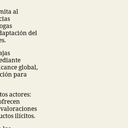
mita al
cias
rogas
daptación del
s.
ajas
ediante
lcance global,
ación para
tos actores:
ofrecen
 valoraciones
tos ilícitos.