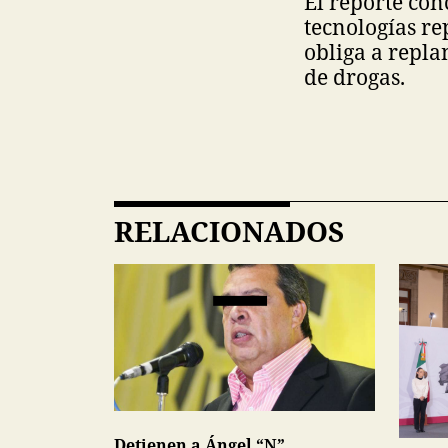
El reporte con
tecnologías re
obliga a repla
de drogas.
RELACIONADOS
Detienen a Ángel “N”,