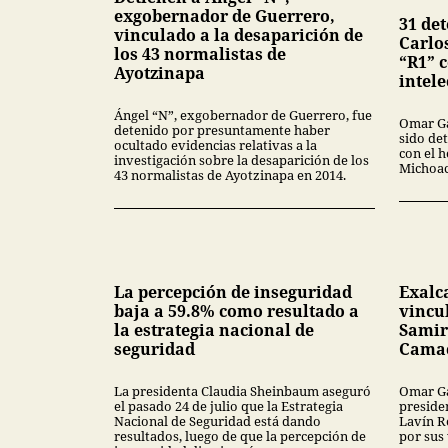
exgobernador de Guerrero,
31 de
vinculado a la desaparición de
Carlo
los 43 normalistas de
“R1” 
Ayotzinapa
intele
Ángel “N”, exgobernador de Guerrero, fue
Omar Ga
detenido por presuntamente haber
sido de
ocultado evidencias relativas a la
con el 
investigación sobre la desaparición de los
Michoac
43 normalistas de Ayotzinapa en 2014.
La percepción de inseguridad
Exalc
baja a 59.8% como resultado a
vincu
la estrategia nacional de
Samir
seguridad
Cama
La presidenta Claudia Sheinbaum aseguró
Omar Ga
el pasado 24 de julio que la Estrategia
preside
Nacional de Seguridad está dando
Lavín R
resultados, luego de que la percepción de
por sus