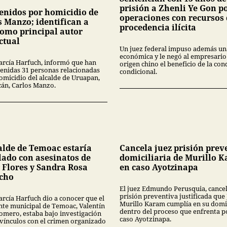
prisión a Zhenli Ye Gon p
tenidos por homicidio de
operaciones con recursos
s Manzo; identifican a
procedencia ilícita
como principal autor
ctual
Un juez federal impuso además un
económica y le negó al empresario
rcía Harfuch, informó que han
origen chino el beneficio de la co
tenidas 31 personas relacionadas
condicional.
homicidio del alcalde de Uruapan,
án, Carlos Manzo.
alde de Temoac estaría
Cancela juez prisión prev
lado con asesinatos de
domiciliaria de Murillo 
 Flores y Sandra Rosa
en caso Ayotzinapa
cho
El juez Edmundo Perusquia, cancel
prisión preventiva justificada que
rcía Harfuch dio a conocer que el
Murillo Karam cumplía en su domi
nte municipal de Temoac, Valentín
dentro del proceso que enfrenta p
omero, estaba bajo investigación
caso Ayotzinapa.
 vínculos con el crimen organizado