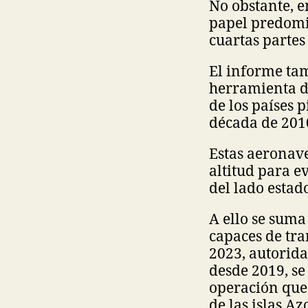
No obstante, e
papel predomi
cuartas partes 
El informe ta
herramienta d
de los países 
década de 2010
Estas aeronav
altitud para e
del lado estad
A ello se suma
capaces de tra
2023, autorida
desde 2019, s
operación que 
de las islas Az