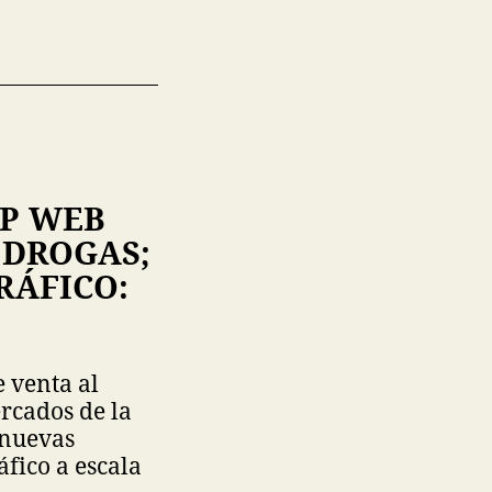
EP WEB
 DROGAS;
RÁFICO:
e venta al
rcados de la
 nuevas
fico a escala