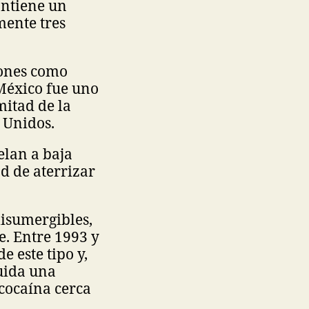
antiene un
ente tres
rones como
México fue uno
mitad de la
 Unidos.
elan a baja
d de aterrizar
misumergibles,
e. Entre 1993 y
 este tipo y,
uida una
 cocaína cerca