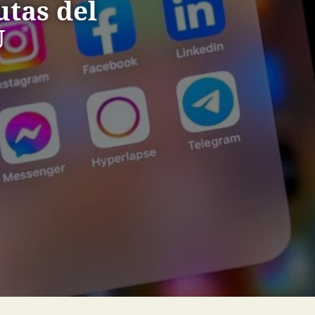
utas del
U