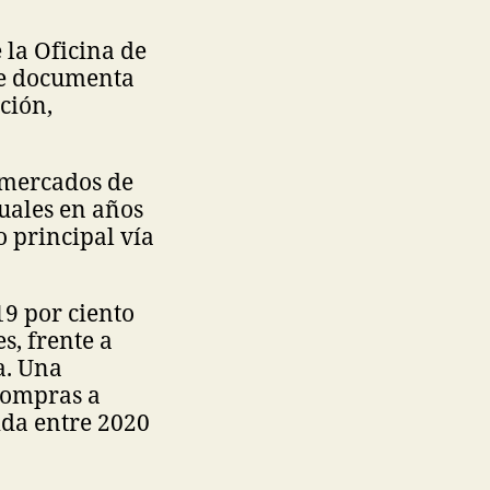
 la Oficina de
ue documenta
ción,
 mercados de
uales en años
o principal vía
9 por ciento
s, frente a
a. Una
compras a
ida entre 2020