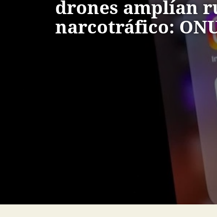
drones amplían r
narcotráfico: ON