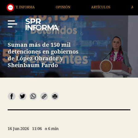
INFORMA
OPINIÓN
ARTÍCULOS
ARTE / ENTRET
Suman más de 150 mil
detenciones en gobiernos
de López Obrador y
Sheinbaum Pardo
16 Jun 2026
11:06
6 min