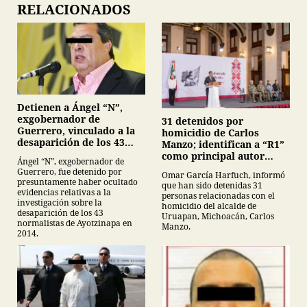
RELACIONADOS
Detienen a Ángel “N”,
exgobernador de
31 detenidos por
Guerrero, vinculado a la
homicidio de Carlos
desaparición de los 43
Manzo; identifican a “R1”
normalistas de
como principal autor
Ángel “N”, exgobernador de
Ayotzinapa
intelectual
Guerrero, fue detenido por
Omar García Harfuch, informó
presuntamente haber ocultado
que han sido detenidas 31
evidencias relativas a la
personas relacionadas con el
investigación sobre la
homicidio del alcalde de
desaparición de los 43
Uruapan, Michoacán, Carlos
normalistas de Ayotzinapa en
Manzo.
2014.