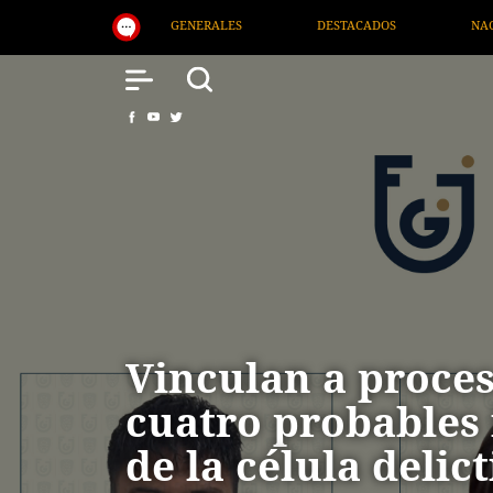
DESTACADOS
NACIONAL
SALUD
INTER
Vinculan a proce
cuatro probables 
de la célula delic