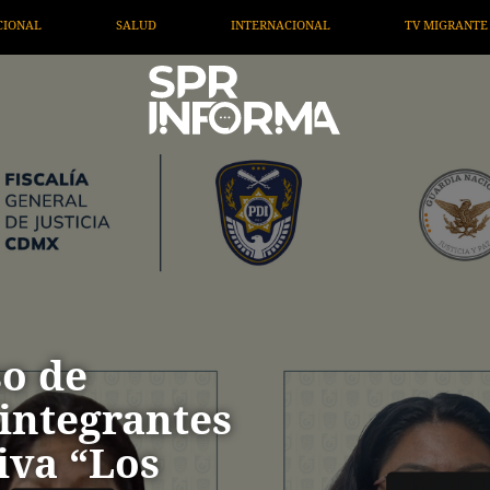
NACIONAL
TV MIGRANTE INFORMA
OPINIÓN
AR
so de
integrantes
tiva “Los