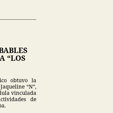
BABLES
A “LOS
ico obtuvo la
 Jaqueline “N”,
élula vinculada
ctividades de
pa.