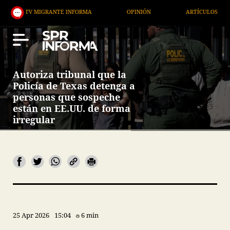
V MIGRANTE INFORMA
OPINIÓN
ARTÍCULOS
AR
Autoriza tribunal que la
Policía de Texas detenga a
personas que sospeche
están en EE.UU. de forma
irregular
25 Apr 2026
15:04
6 min