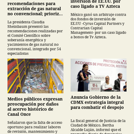
inversión de EE.UU. por
recomendaciones para
caso ligado a TV Azteca
extracción de gas natural
no convencional; prioriza
México ganó un arbitraje contra
energías renovables y
dos fondos de inversión de
La presidenta Claudia
EE.UU -Cyrus Capital Partners y
descarta yacimiento
Sheinbaum presentó las
Contrarian Capital
Tampico-Misantla
recomendaciones realizadas por
Management- por un caso ligado
el Comité Científico sobre
a bonos de Tv Azteca.
soberanía energética y
yacimientos de gas natural no
convencional, integrado por 54
especialistas
Anuncia Gobierno de la
Medios públicos expresan
CDMX estrategia integral
preocupación por daños
para combatir el despojo
al acervo histórico de
Canal Once
La fiscal general de Justicia de la
Señalaron que la falta de acceso
Ciudad de México, Bertha
oportuno para realizar labores
Alcalde Luján, informó que el
de revisión, mantenimiento y