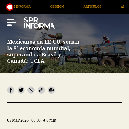
FORMA
OPINIÓN
ARTÍCULOS
ARTE / ENTRETEN
Mexicanos en EE.UU. serían
la 8° economía mundial,
superando a Brasil y
Canadá: UCLA
05 May 2026
08:05
6 min