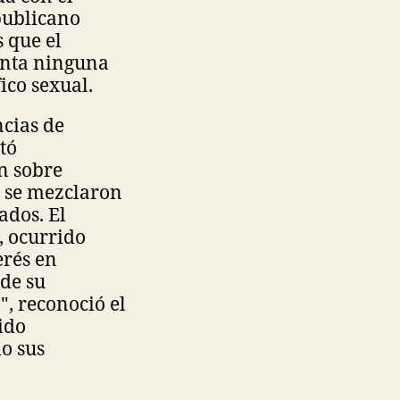
epublicano
 que el
enta ninguna
ico sexual.
ncias de
tó
n sobre
s se mezclaron
ados. El
, ocurrido
erés en
de su
", reconoció el
ido
o sus