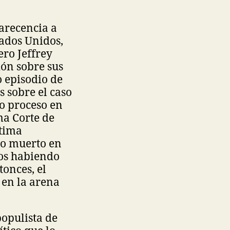
arecencia a
tados Unidos,
ero Jeffrey
ión sobre sus
o episodio de
s sobre el caso
mo proceso en
ma Corte de
ltima
so muerto en
cos habiendo
onces, el
 en la arena
populista de