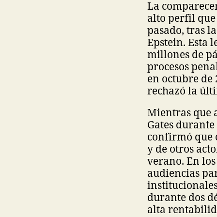
La comparecenc
alto perfil qu
pasado, tras l
Epstein. Esta 
millones de pá
procesos pena
en octubre de 
rechazó la últ
Mientras que a
Gates durante 
confirmó que c
y de otros acto
verano. En los 
audiencias par
institucionale
durante dos dé
alta rentabili