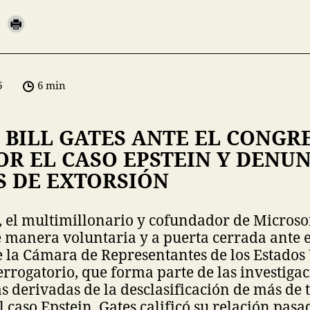
6
6 min
 BILL GATES ANTE EL CONGR
POR EL CASO EPSTEIN Y DENU
S DE EXTORSIÓN
, el multimillonario y cofundador de Microsoft
 manera voluntaria y a puerta cerrada ante e
 la Cámara de Representantes de los Estados
errogatorio, que forma parte de las investiga
 derivadas de la desclasificación de más de 
l caso Epstein, Gates calificó su relación pasa