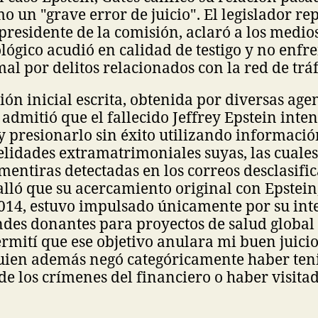
o un "grave error de juicio". El legislador r
residente de la comisión, aclaró a los medios
ógico acudió en calidad de testigo y no enfr
al por delitos relacionados con la red de tráf
ión inicial escrita, obtenida por diversas age
 admitió que el fallecido Jeffrey Epstein inten
y presionarlo sin éxito utilizando informació
elidades extramatrimoniales suyas, las cuale
mentiras detectadas en los correos desclasific
alló que su acercamiento original con Epstein
014, estuvo impulsado únicamente por su int
des donantes para proyectos de salud global 
rmití que ese objetivo anulara mi buen juicio
uien además negó categóricamente haber ten
e los crímenes del financiero o haber visitad