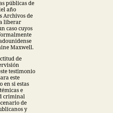
as públicas de
del año
s Archivos de
a liberar
un caso cuyos
n formalmente
stadounidense
laine Maxwell.
ctitud de
ervisión
ste testimonio
para este
o en si estas
stémicas e
d criminal
scenario de
ublicanos y