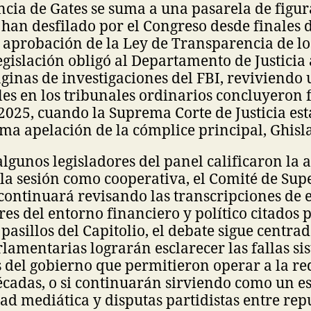
ia de Gates se suma a una pasarela de figur
e han desfilado por el Congreso desde finales 
a aprobación de la Ley de Transparencia de lo
legislación obligó al Departamento de Justicia 
ginas de investigaciones del FBI, reviviendo 
les en los tribunales ordinarios concluyero
2025, cuando la Suprema Corte de Justicia e
ima apelación de la cómplice principal, Ghis
lgunos legisladores del panel calificaron la a
la sesión como cooperativa, el Comité de Sup
ontinuará revisando las transcripciones de e
res del entorno financiero y político citados 
pasillos del Capitolio, el debate sigue centrad
lamentarias lograrán esclarecer las fallas si
s del gobierno que permitieron operar a la re
cadas, o si continuarán sirviendo como un e
dad mediática y disputas partidistas entre rep