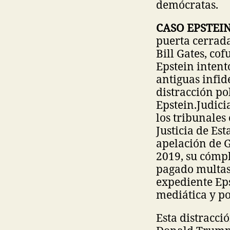
demócratas.
CASO EPSTEIN
puerta cerrada
Bill Gates, co
Epstein intent
antiguas infid
distracción po
Epstein.
Judici
los tribunales
Justicia de Es
apelación de 
2019, su cómpl
pagado multas 
expediente Eps
mediática y pol
Esta distracci