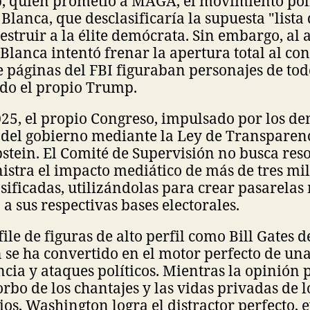
 quien prometió a MAGA, el movimiento polí
 Blanca, que desclasificaría la supuesta "lista 
estruir a la élite demócrata. Sin embargo, al 
 Blanca intentó frenar la apertura total al co
e páginas del FBI figuraban personajes de tod
uido el propio Trump.
025, el propio Congreso, impulsado por los de
 del gobierno mediante la Ley de Transparenc
stein. El Comité de Supervisión no busca res
stra el impacto mediático de más de tres mi
sificadas, utilizándolas para crear pasarelas
a sus respectivas bases electorales.
sfile de figuras de alto perfil como Bill Gates
n se ha convertido en el motor perfecto de u
encia y ataques políticos. Mientras la opinión 
bo de los chantajes y las vidas privadas de l
os, Washington logra el distractor perfecto, e