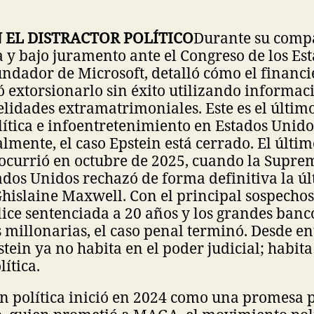
 EL DISTRACTOR POLÍTICO
Durante su comp
 y bajo juramento ante el Congreso de los Es
fundador de Microsoft, detalló cómo el financi
ó extorsionarlo sin éxito utilizando informac
elidades extramatrimoniales. Este es el últim
lítica e infoentretenimiento en Estados Unido
almente, el caso Epstein está cerrado. El últi
 ocurrió en octubre de 2025, cuando la Supre
tados Unidos rechazó de forma definitiva la ú
Ghislaine Maxwell. Con el principal sospecho
ice sentenciada a 20 años y los grandes ban
millonarias, el caso penal terminó. Desde ent
tein ya no habita en el poder judicial; habita
ítica.
ón política inició en 2024 como una promesa 