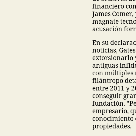
financiero com
James Comer, p
magnate tecnol
acusación form
En su declarac
noticias, Gates
extorsionarlo 
antiguas infid
con múltiples 
filántropo det
entre 2011 y 2
conseguir gran
fundación. "Pe
empresario, q
conocimiento d
propiedades.