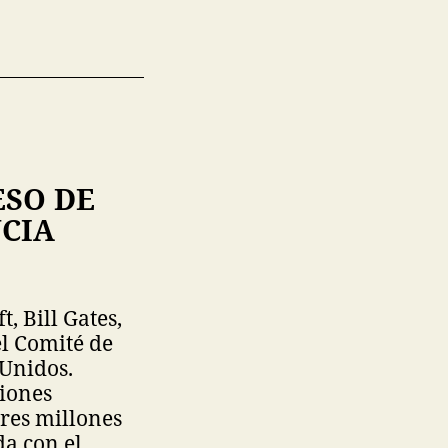
ESO DE
NCIA
, Bill Gates,
l Comité de
 Unidos.
ciones
tres millones
da con el