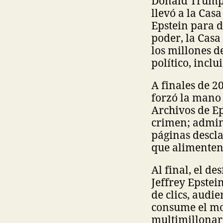
Donald Trump,
llevó a la Casa
Epstein para d
poder, la Casa
los millones d
político, incl
A finales de 2
forzó la mano
Archivos de Ep
crimen; admini
páginas descla
que alimenten 
Al final, el de
Jeffrey Epstei
de clics, audi
consume el mor
multimillonari