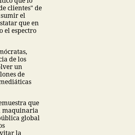
tico que lo
de clientes" de
asumir el
nstatar que en
o el espectro
mócratas,
ia de los
olver un
llones de
 mediáticas
 demuestra que
na maquinaria
pública global
os
vitar la