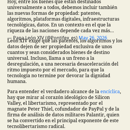
Hoy, entre los bienes que están destinados
universalmente a todos, debemos incluir también
las nuevas formas de propiedad: patentes,
algoritmos, plataformas digitales, infraestructuras
tecnológicas, datos. En un contexto en el que la
riqueza de las naciones depende cada vez más…
— Papa León XIV (@Pontifex_es)
May 26, 2026
León XIV exige que las patentes, los algoritmos y los
datos dejen de ser propiedad exclusiva de unos
cuantos y sean considerados bienes de destino
universal. Incluso, llama a un freno a la
desregulación, a una necesaria desaceleración del
ritmo impuesto por el mercado, para que la
tecnología no termine por devorar la dignidad
humana.
Para entender el verdadero alcance de la
encíclica
,
hay que mirar al corazón ideológico de Silicon
Valley, el libertarismo, representado por el
magnate Peter Thiel, cofundador de PayPal y de la
firma de análisis de datos militares Palantir, quien
se ha convertido en el principal exponente de este
tecnolibertarismo radical.