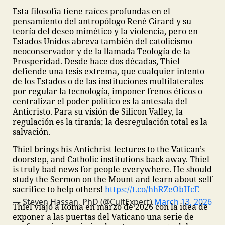
Esta filosofía tiene raíces profundas en el
pensamiento del antropólogo René Girard y su
teoría del deseo mimético y la violencia, pero en
Estados Unidos abreva también del catolicismo
neoconservador y de la llamada Teología de la
Prosperidad. Desde hace dos décadas, Thiel
defiende una tesis extrema, que cualquier intento
de los Estados o de las instituciones multilaterales
por regular la tecnología, imponer frenos éticos o
centralizar el poder político es la antesala del
Anticristo. Para su visión de Silicon Valley, la
regulación es la tiranía; la desregulación total es la
salvación.
Thiel brings his Antichrist lectures to the Vatican’s
doorstep, and Catholic institutions back away.
Thiel
is truly bad news for people everywhere. He should
study the Sermon on the Mount and learn about self
sacrifice to help others!
https://t.co/hhRZeObHcE
— Steven Hassan, PhD (@CultExpert)
March 13, 2026
Thiel viajó a Roma en marzo de 2026 con la idea de
exponer a las puertas del Vaticano una serie de