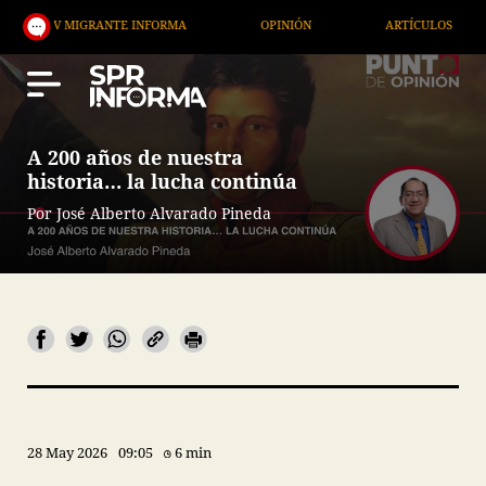
MIGRANTE INFORMA
OPINIÓN
ARTÍCULOS
ARTE
A 200 años de nuestra
historia… la lucha continúa
Por José Alberto Alvarado Pineda
28 May 2026
09:05
6 min