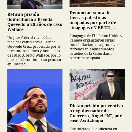
Denuncian venta de
Retiran prisión
tierras palestinas
domiciliaria a Brenda
ocupadas por parte de
Quevedo a 20 años de caso
sinagogas eN EE.UU.,
Wallace
Canadá y Gran Bretaña
Sinagogas de EU, Reino Unido y
Un juez federal revocó las
Canadá organizaron ferias
medidas cautelares a Brenda
inmobiliarias para promover
Quevedo Cruz, procesada por el
terrenos en asentamientos
presunto secuestro y homicidio
israelíes de la Cisjordania
de Hugo Alberto Wallace, por lo
palestina ocupada.
que podrá continuar su proceso
en libertad.
Dictan prisión preventiva
a exgobernador de
Guerrero, Ángel “N”, por
caso Ayotzinapa
Fue iniciada la audiencia en